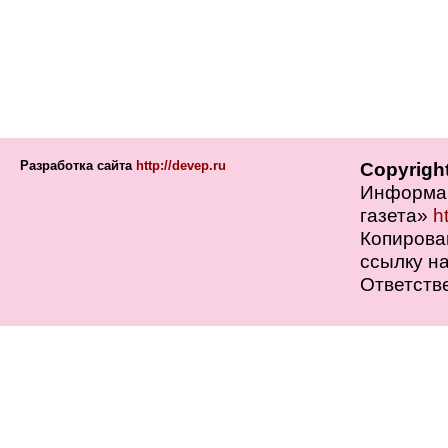
Разработка сайта
http://devep.ru
Copyrigh
Информац
газета»
h
Копирова
ссылку на
Ответств