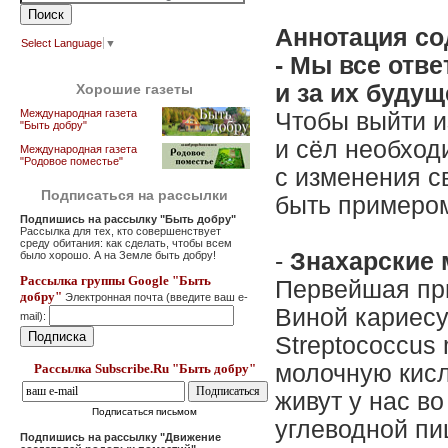
Аннотация со
Select Language
▼
- Мы все отв
и за их будущ
Хорошие газеты
Международная газета
Чтобы выйти и
"Быть добру"
и сёл необход
Международная газета
"Родовое поместье"
с изменения с
Подписаться на рассылки
быть примером
Подпишись на рассылку "Быть добру"
Рассылка для тех, кто совершенствует
среду обитания: как сделать, чтобы всем
-
Знахарские 
было хорошо. А на Земле быть добру!
Рассылка группы Google "Быть
Первейшая при
добру"
Электронная почта (введите ваш e-
Виной кариесу
mail):
Streptococcus
молочную кисл
Рассылка Subscribe.Ru "Быть добру"
живут у нас в
Подписаться письмом
углеводной пи
Подпишись на рассылку "Движение