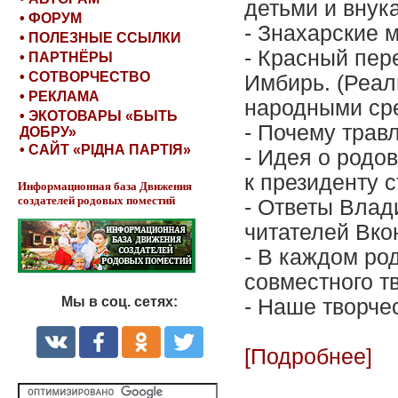
детьми и внук
• ФОРУМ
- Знахарские 
• ПОЛЕЗНЫЕ ССЫЛКИ
- Красный пер
• ПАРТНЁРЫ
• СОТВОРЧЕСТВО
Имбирь. (Реал
• РЕКЛАМА
народными сред
• ЭКОТОВАРЫ «БЫТЬ
- Почему травл
ДОБРУ»
• САЙТ «РІДНА ПАРТІЯ»
- Идея о родо
к президенту с
Информационная база Движения
создателей родовых поместий
- Ответы Влад
читателей Вконт
- В каждом ро
совместного т
Мы в соц. сетях:
- Наше творче
[Подробнее]