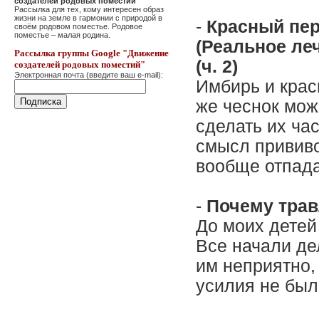
создателей родовых поместий"
Рассылка для тех, кому интересен образ
жизни на земле в гармонии с природой в
-
Красный пер
своём родовом поместье. Родовое
поместье – малая родина.
(Реальное ле
Рассылка группы Google "Движение
(ч. 2)
создателей родовых поместий"
Электронная почта (введите ваш e-mail):
Имбирь и крас
же чеснок мож
сделать их ча
смысл прививо
вообще отпада
-
Почему трав
До моих детей
Все начали де
им неприятно, 
усилия не был