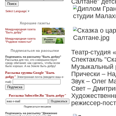
Салтане" детс
Select Language
▼
Хорошие газеты
Международная газета
"Быть добру"
Международная газета
"Родовое поместье"
Подписаться на рассылки
Театр-студия 
Подпишись на рассылку "Быть добру"
Спектакль "Ск
Рассылка для тех, кто совершенствует
среду обитания: как сделать, чтобы всем
Музыкальный 
было хорошо. А на Земле быть добру!
Прически – Н
Рассылка группы Google "Быть
добру"
Электронная почта (введите ваш e-
Звук – Олег М
mail):
Свет – Дмитри
Художественны
Рассылка Subscribe.Ru "Быть добру"
режиссер-пост
Подписаться письмом
Подпишись на рассылку "Движение