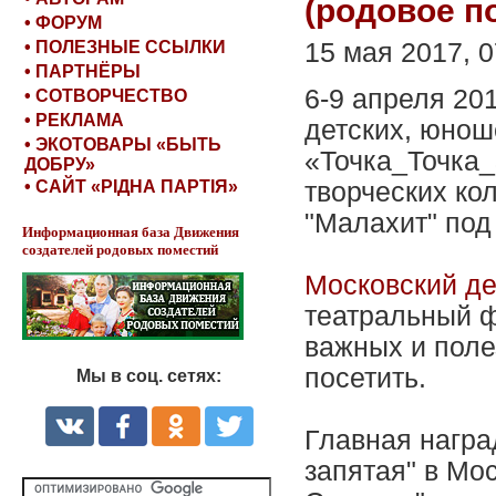
(родовое по
• ФОРУМ
• ПОЛЕЗНЫЕ ССЫЛКИ
15 мая 2017, 0
• ПАРТНЁРЫ
6-9 апреля 20
• СОТВОРЧЕСТВО
• РЕКЛАМА
детских, юнош
• ЭКОТОВАРЫ «БЫТЬ
«Точка_Точка_
ДОБРУ»
• САЙТ «РІДНА ПАРТІЯ»
творческих ко
"Малахит" под
Информационная база Движения
создателей родовых поместий
Московский д
театральный ф
важных и поле
посетить.
Мы в соц. сетях:
Главная награ
запятая" в Мос