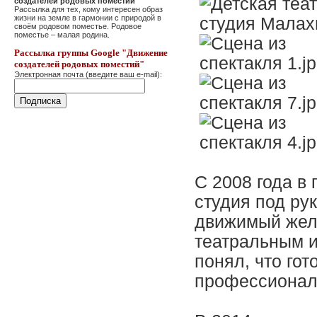
создателей родовых поместий"
Рассылка для тех, кому интересен образ
жизни на земле в гармонии с природой в
своём родовом поместье. Родовое
поместье – малая родина.
Рассылка группы Google "Движение
создателей родовых поместий"
Электронная почта (введите ваш e-mail):
С 2008 года в
студия под ру
движимый жела
театральным и
понял, что гот
профессионал