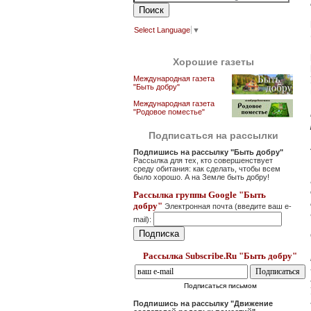
Select Language
▼
Хорошие газеты
Международная газета
"Быть добру"
Международная газета
"Родовое поместье"
Подписаться на рассылки
Подпишись на рассылку "Быть добру"
Рассылка для тех, кто совершенствует
среду обитания: как сделать, чтобы всем
было хорошо. А на Земле быть добру!
Рассылка группы Google "Быть
добру"
Электронная почта (введите ваш e-
mail):
Рассылка Subscribe.Ru "Быть добру"
Подписаться письмом
Подпишись на рассылку "Движение