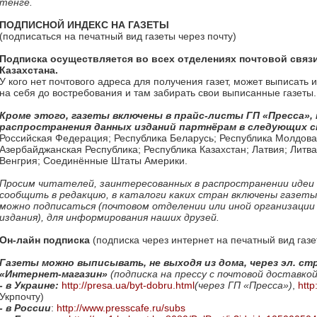
тенге.
ПОДПИСНОЙ ИНДЕКС НА ГАЗЕТЫ
(подписаться на печатный вид газеты через почту)
Подписка осуществляется во всех отделениях почтовой связи
Казахстана.
У кого нет почтового адреса для получения газет, может выписать
на себя до востребования и там забирать свои выписанные газеты.
Кроме этого, газеты включены в прайс-листы ГП «Пресса»,
распространения данных изданий партнёрам в следующих ст
Российская Федерация; Республика Беларусь; Республика Молдова
Азербайджанская Республика; Республика Казахстан; Латвия; Литв
Венгрия; Соединённые Штаты Америки.
Просим читателей, заинтересованных в распространении идеи 
сообщить в редакцию, в каталоги каких стран включены газеты,
можно подписаться (почтовом отделении или иной организации
издания), для информирования наших друзей.
Он-лайн подписка
(подписка через интернет на печатный вид газе
Газеты можно выписывать, не выходя из дома, через эл. ст
«Интернет-магазин»
(подписка на прессу с почтовой доставкой
- в Украине:
http://presa.ua/byt-dobru.html
(через ГП «Пресса»)
,
http
Укрпочту)
- в России
:
http://www.presscafe.ru/subs