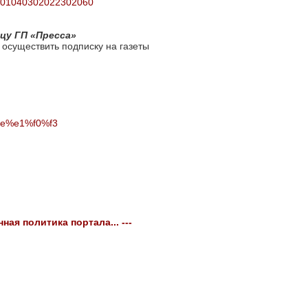
50401040302022302060
цу ГП «Пресса»
 осуществить подписку на газеты
%ee%e1%f0%f3
ная политика портала... ---