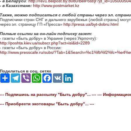
- в Беларуси
:
http://rev1.belpost.by:8080/BelPost/jr?jd_id=105000
- в Казахстане:
http://www.postmarket.kz
Также, можно подписаться с любой страны через эл. страни
Подписчики стран СНГ и дальнего зарубежья (любой страны) могут
через эл. страницу ГП «Пресса»
http://presa.ua/byt-dobru.html
Полные ссылки на он-лайн подписку газет:
- газеты «Быть добру» в Украине (через Укрпочту):
http://poshta.kiev.ua/subscr.php?act=isi&id=2289
- газеты «Быть добру» в России:
http://www.presscafe.ru/subs/?Tab=1&Search=%c1%fb%f2%fc+%e4
Поделиться в соц. сетях
Share
Telegram
Viber
WhatsApp
Facebook
VK
LinkedIn
--- Подпишись на рассылку "Быть добру"... ---
--- Информацион
--- Приобрести экотовары "Быть добру"... ---