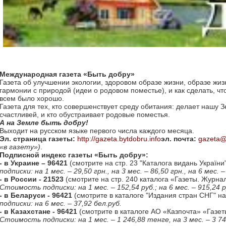
Международная газета «Быть добру»
Газета об улучшении экологии, здоровом образе жизни, образе жиз
гармонии с природой (идеи о родовом поместье), и как сделать, чт
всем было хорошо.
Газета для тех, кто совершенствует среду обитания: делает нашу 
счастливей, и кто обустраивает родовые поместья.
А на Земле быть добру!
Выходит на русском языке первого числа каждого месяца.
Эл. страница газеты:
http://gazeta.bytdobru.info
эл. почта:
gazeta@
«в газету»)
.
Подписной индекс газеты «Быть добру»:
- в Украине – 96421
(смотрите на стр. 23 "Каталога видань України"
подписки: на 1 мес. – 29,50 грн., на 3 мес. – 86,50 грн., на 6 мес. –
- в России - 21523
(смотрите на стр. 240 каталога «Газеты. Журнал
Стоимость подписки: на 1 мес. – 152,54 руб.; на 6 мес. – 915,24 
- в Беларуси - 96421
(смотрите в каталоге "Издания стран СНГ" на 
подписки: на 6 мес. – 37,92 бел.руб.
- в Казахстане - 96421
(смотрите в каталоге АО «Казпочта» «Газеты
Стоимость подписки: на 1 мес. – 1 246,88 тенге, на 3 мес. – 3 74