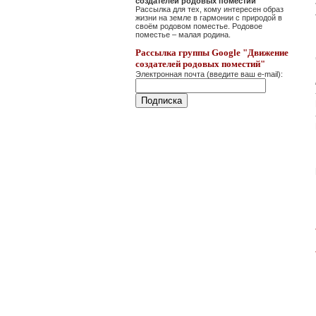
создателей родовых поместий"
Рассылка для тех, кому интересен образ
жизни на земле в гармонии с природой в
своём родовом поместье. Родовое
поместье – малая родина.
Рассылка группы Google "Движение
создателей родовых поместий"
Электронная почта (введите ваш e-mail):