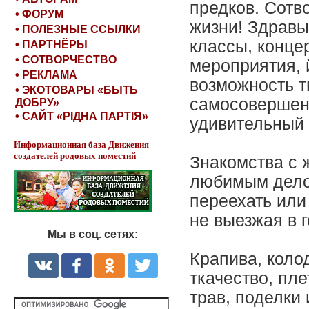
предков. Сотв
• ФОРУМ
жизни! Здравы
• ПОЛЕЗНЫЕ ССЫЛКИ
классы, конце
• ПАРТНЁРЫ
• СОТВОРЧЕСТВО
мероприятия, 
• РЕКЛАМА
возможность т
• ЭКОТОВАРЫ «БЫТЬ
самосовершенс
ДОБРУ»
• САЙТ «РІДНА ПАРТІЯ»
удивительный 
Информационная база Движения
создателей родовых поместий
Знакомства с
любимым дело
переехать или
не выезжая в г
Мы в соц. сетях:
Крапива, коло
ткачество, пле
трав, поделки 