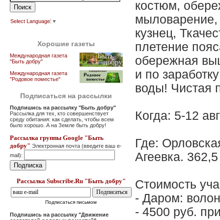
костюм, обере
мыловарение, 
Select Language
▼
кузнец, Ткачес
Хорошие газеты
плетение пояс
Международная газета
обережная выш
"Быть добру"
и по заработку
Международная газета
"Родовое поместье"
воды! Чистая 
Подписаться на рассылки
Подпишись на рассылку "Быть добру"
Когда: 5-12 ав
Рассылка для тех, кто совершенствует
среду обитания: как сделать, чтобы всем
было хорошо. А на Земле быть добру!
Рассылка группы Google "Быть
Где: Орловска
добру"
Электронная почта (введите ваш e-
Агеевка. 362,5
mail):
Рассылка Subscribe.Ru "Быть добру"
Стоимость уча
- Даром: воло
Подписаться письмом
- 4500 руб. п
Подпишись на рассылку "Движение