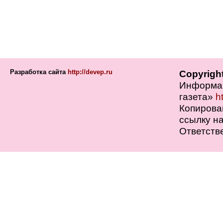
Разработка сайта
http://devep.ru
Copyrigh
Информац
газета»
h
Копирова
ссылку на
Ответств