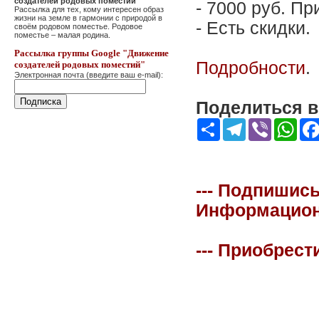
создателей родовых поместий"
- 7000 руб. Пр
Рассылка для тех, кому интересен образ
жизни на земле в гармонии с природой в
- Есть скидки.
своём родовом поместье. Родовое
поместье – малая родина.
Рассылка группы Google "Движение
Подробности
.
создателей родовых поместий"
Электронная почта (введите ваш e-mail):
Поделиться в 
Share
Telegram
Viber
Wha
--- Подпишись
Информационна
--- Приобрест