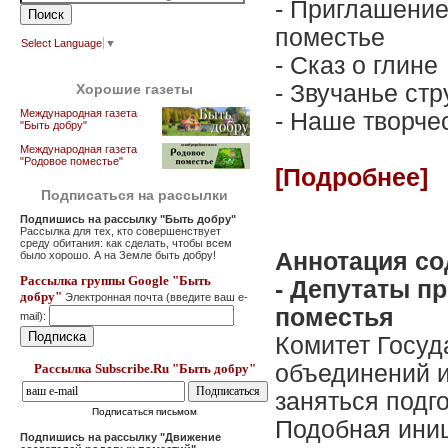
- Приглашение
поместье
Select Language
▼
- Сказ о глине
- Звучанье ст
Хорошие газеты
Международная газета
- Наше творче
"Быть добру"
Международная газета
"Родовое поместье"
[Подробнее]
Подписаться на рассылки
Подпишись на рассылку "Быть добру"
Рассылка для тех, кто совершенствует
среду обитания: как сделать, чтобы всем
Аннотация со
было хорошо. А на Земле быть добру!
Рассылка группы Google "Быть
- Депутаты п
добру"
Электронная почта (введите ваш e-
поместья
mail):
Комитет Госу
объединений и
Рассылка Subscribe.Ru "Быть добру"
заняться подг
Подписаться письмом
Подобная иниц
Подпишись на рассылку "Движение