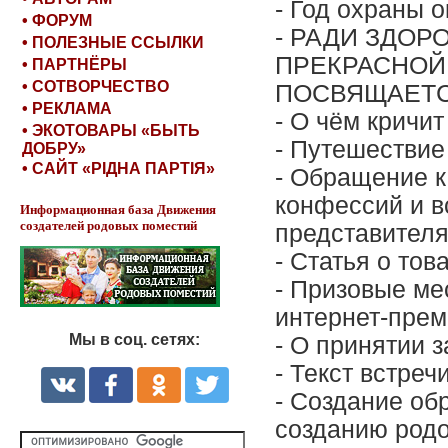
- Год охраны
• ФОРУМ
- РАДИ ЗДОР
• ПОЛЕЗНЫЕ ССЫЛКИ
ПРЕКРАСНОЙ
• ПАРТНЁРЫ
• СОТВОРЧЕСТВО
ПОСВЯЩАЕ
• РЕКЛАМА
- О чём кричи
• ЭКОТОВАРЫ «БЫТЬ
- Путешествие
ДОБРУ»
• САЙТ «РІДНА ПАРТІЯ»
- Обращение 
конфессий и 
Информационная база Движения
создателей родовых поместий
представителя
- Статья о то
- Призовые ме
интернет-пре
Мы в соц. сетях:
- О принятии 
- Текст встреч
- Создание об
созданию род