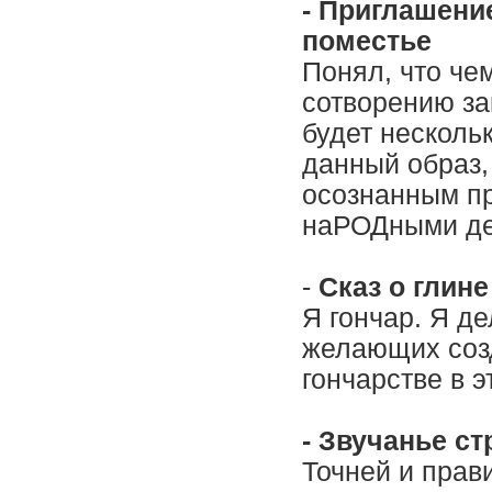
- Приглашени
поместье
Понял, что че
сотворению за
будет нескольк
данный образ,
осознанным пр
наРОДными де
-
Сказ о глине
Я гончар. Я де
желающих созд
гончарстве в эт
- Звучанье с
Точней и прав