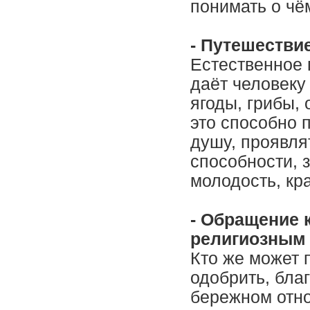
понимать о чё
- Путешестви
Естественное 
даёт человеку 
ягоды, грибы,
это способно п
душу, проявля
способности, з
молодость, кр
- Обращение 
религиозным 
Кто же может п
одобрить, бла
бережном отно