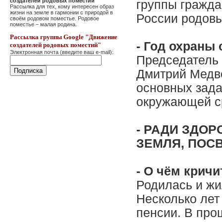
создателей родовых поместий"
группы гражда
Рассылка для тех, кому интересен образ
жизни на земле в гармонии с природой в
России родов
своём родовом поместье. Родовое
поместье – малая родина.
Рассылка группы Google "Движение
- Год охран
создателей родовых поместий"
Электронная почта (введите ваш e-mail):
Председатель
Дмитрий Медв
основных зада
окружающей с
- РАДИ ЗДО
ЗЕМЛЯ, ПО
- О чём крич
Родилась и жил
Несколько лет
пенсии. В про