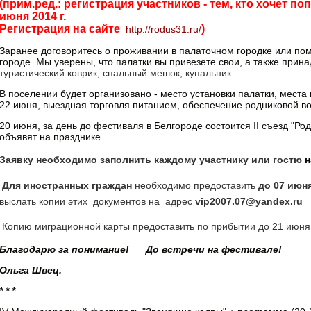
(прим.ред.: регистрация участников - тем, кто хочет по
июня 2014 г.
Регистрация на сайте
)
http://rodus31.ru/
Заранее договоритесь о проживании в палаточном городке или пом
городе. Мы уверены, что палатки вы привезете свои, а также прин
туристический коврик, спальный мешок, купальник
.
В поселении будет организовано - место установки палатки, места
22 июня, выездная торговля питанием, обеспечение родниковой во
20 июня, за день до фестиваля в Белгороде состоится
II
съезд "Род
объявят на празднике.
Заявку необходимо заполнить каждому участнику или гостю
н
Для иностранных граждан
необходимо предоставить
до 07 июн
выслать копии этих документов на адрес
vip
2007.07@
yandex
.
ru
Копию миграционной карты предоставить по прибытии до 21 июня
Благодарю за понимание! До встречи на фестивале!
Ольга Швец.
* * *