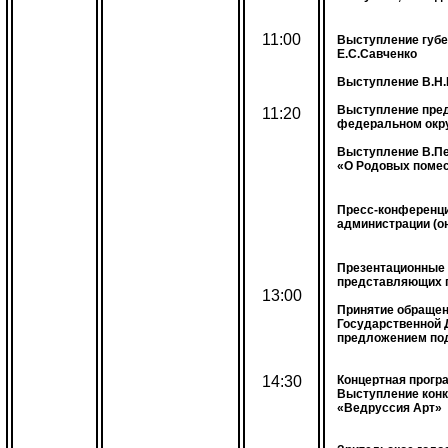
11:00
Выступление губе
Е.С.Савченко
Выступление В.Н.
Выступление пред
11:20
федеральном окр
Выступление В.П
«О Родовых поме
Пресс-конференци
администрации (о
Презентационные 
представляющих 
13:00
Принятие обращен
Государственной 
предложением по
14:30
Концертная прогр
Выступление конк
«Ведруссия Арт»