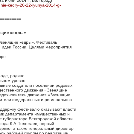
2 июня 2014 г., Белгород)
hchie-kedry-20-22-iyunya-2014-g-
=========
ящие кедры»
Звенящие кедры». Фестиваль
й идеи России. Целями мероприятия
ире
роде, родине
льном уровне
ивные создатели поселений родовых
бщественного движения «Звенящие
 вдохновитель движения «Звенящие
вители федеральных и региональных
оддержку фестивалю оказывают власти
ник департамента имущественных и
т губернатора Белгородской области
рода К.А.Полежаев, первый
енко, а также генеральный директор
ль рабочей группы по реализации