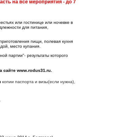
пасть на все мероприятия - до 7
естьях или гостинице или ночевке в
адлежности для питания,
 приготовления пищи, полевая кухня
дой, место купания.
ной партии"- результаты которого
а сайте
www
.
rodus
31.
ru
.
я
копии паспорта и визы(если нужна),
.