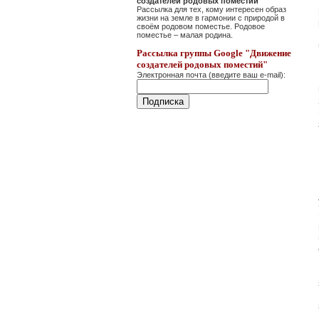
создателей родовых поместий"
Рассылка для тех, кому интересен образ
жизни на земле в гармонии с природой в
своём родовом поместье. Родовое
поместье – малая родина.
Рассылка группы Google "Движение
создателей родовых поместий"
Электронная почта (введите ваш e-mail):