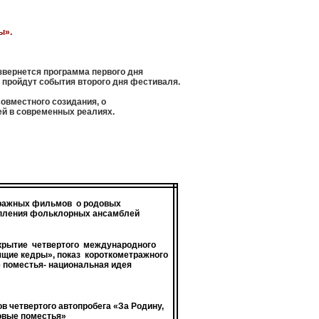
ы».
звернется программа первого дня
 пройдут события второго дня фестиваля.
совместного созидания, о
ей в современных реалиях.
тражных фильмов
о родовых
упления фольклорных ансамблей
крытие
четвертого
международного
щие кедры», показ
короткометражного
поместья- национальная идея
в четвертого автопробега «За Родину,
довые поместья»