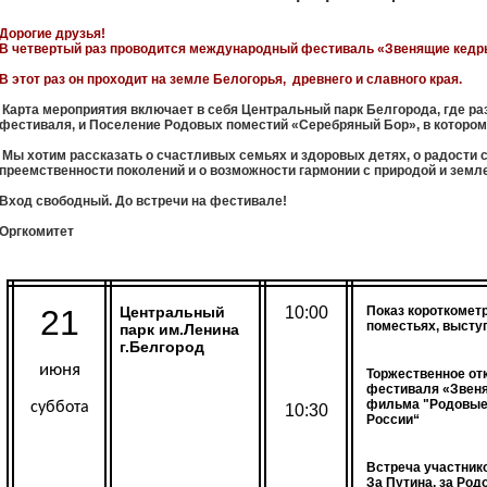
Дорогие друзья!
В четвертый раз проводится международный фестиваль «Звенящие кедр
В этот раз он проходит на земле Белогорья,
древнего и славного края.
Карта мероприятия включает в себя Центральный парк Белгорода, где ра
фестиваля, и Поселение Родовых поместий «Серебряный Бор», в котором
Мы хотим рассказать о счастливых семьях и здоровых детях, о радости 
преемственности поколений и о возможности гармонии с природой и земл
Вход свободный. До встречи на фестивале!
Оргкомитет
21
Центральный
10:00
Показ короткоме
поместьях, выст
парк им.Ленина
г.Белгород
июня
Торжественное от
фестиваля «Звеня
фильма "Родовые 
суббота
10:30
России“
Встреча участнико
За Путина, за Ро