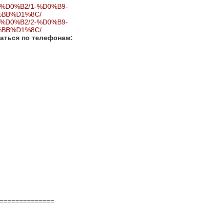
B8%D0%B2/1-%D0%B9-
BB%D1%8C/
B8%D0%B2/2-%D0%B9-
BB%D1%8C/
аться по телефонам:
==============