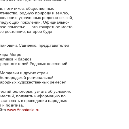
в, политиков, общественных
Отечество, родную природу и землю,
тановлению утраченных родовых связей,
оследующих поколений. Официально-
вое поместье — это конкретное место
ое достояние, которое будет
пановича Савченко, представителей
мира Мегре
ктивов и бардов
представителей Родовых поселений
Молдавии и других стран
 Белгородской региональной
 народных художественных ремесел
естий Белогорья, узнать об условиях
оместий, получить информацию по
участвовать в проведении народных
 и позитива.
айта
www.Anastasia.ru
: