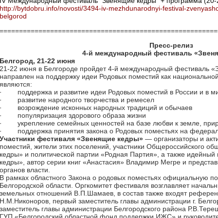
IV Международный фестиваль "Звенящие кедры" + программа (20-2
http://bytdobru.info/novosti/3494-iv-mezhdunarodnyi-festival-zvenyas
belgorod
========================================================
Пресс-релиз
4-й международный фестиваль «Звен
Белгород, 21-22 июня
21-22 июня в Белгороде пройдет 4-й международный фестиваль «
направлен на поддержку идеи Родовых поместий как национально
являются:
·
поддержка и развитие идеи Родовых поместий в России и в м
·
развитие народного творчества и ремесел
·
возрождение исконных народных традиций и обычаев
·
популяризация здорового образа жизни
·
укрепление семейных ценностей на базе любви к земле, при
·
поддержка принятия закона о Родовых поместьях на федера
Участники фестиваля «Звенящие кедры»
— организаторы и акт
поместий, жители этих поселений, участники Общероссийского о
кедры» и политической партии «Родная Партия», а также идейный
кедры», автор серии книг «Анастасия» Владимир Мегре и предста
органов власти.
В рамках областного Закона о родовых поместьях официальную п
Белгородской области. Оргкомитет фестиваля возглавляет началь
земельных отношений В.П.Шамаев, в состав также входят референ
Н.М.Никоноров, первый заместитель главы администрации г. Белго
заместитель главы администрации Белгородского района Р.В.Терещ
ГУП «Белгородский областной фонд поддержки ИЖС» и руководите