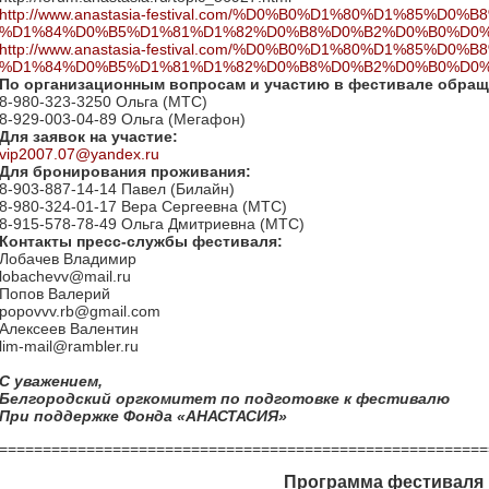
http://www.anastasia-festival.com/%D0%B0%D1%80%D1%85%D0%
%D1%84%D0%B5%D1%81%D1%82%D0%B8%D0%B2%D0%B0%D0%
http://www.anastasia-festival.com/%D0%B0%D1%80%D1%85%D0%
%D1%84%D0%B5%D1%81%D1%82%D0%B8%D0%B2%D0%B0%D0%
По организационным вопросам и участию в фестивале обращ
8-980-323-3250 Ольга (МТС)
8-929-003-04-89 Ольга (Мегафон)
Для заявок на участие:
vip2007.07@yandex.ru
Для бронирования проживания:
8-903-887-14-14 Павел (Билайн)
8-980-324-01-17 Вера Сергеевна (МТС)
8-915-578-78-49 Ольга Дмитриевна (МТС)
Контакты пресс-службы фестиваля:
Лобачев Владимир
lobachevv@mail.ru
Попов Валерий
popovvv.rb@gmail.com
Алексеев Валентин
lim-mail@rambler.ru
С уважением,
Белгородский оргкомитет по подготовке к фестивалю
При поддержке Фонда «АНАСТАСИЯ»
========================================================
Программа фестиваля