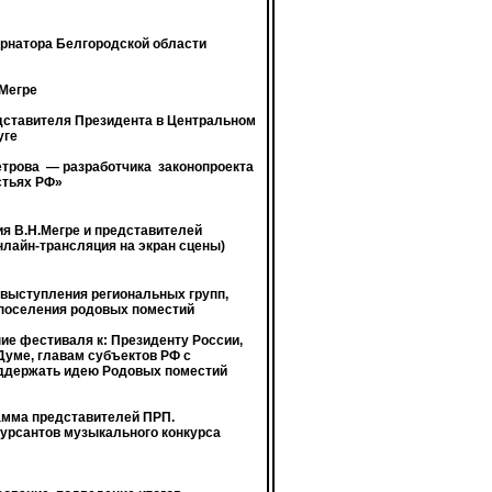
рнатора Белгородской области
Мегре
ставителя Президента в Центральном
уге
етрова
— разработчика
законопроекта
стьях РФ»
я В.Н.Мегре и представителей
нлайн-трансляция на экран сцены)
выступления региональных групп,
поселения родовых поместий
ие фестиваля к: Президенту России,
Думе, главам субъектов РФ с
ддержать идею Родовых поместий
амма представителей ПРП.
урсантов музыкального конкурса