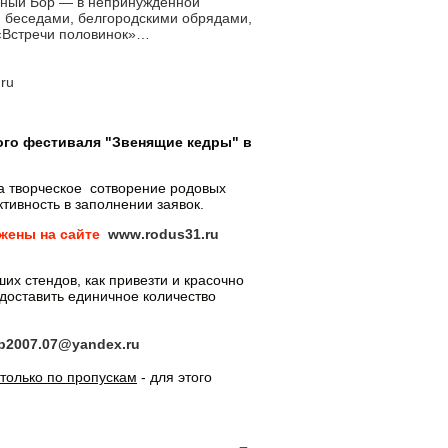
яный Бор — в непринужденной
, беседами, белгородскими обрядами,
 «Встречи половинок»…
.ru
го фестиваля "Звенящие кедры" в
за творческое сотворение родовых
тивность в заполнении заявок.
ожены
на
сайте
www
.
rodus
31.
ru
х стендов, как привезти и красочно
едоставить единичное количество
p
2007.07@
yandex
.
ru
только по пропускам
- для этого