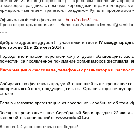
поместий. 22 июня (воскресенье) — в родовом поселении Серебр
атмосфере праздника с песнями, хороводами, играми, конкурсами
ярмаркой, чаепитием, трапезой, праздником Купалы, программой
Официальный сайт фестиваля –
http://rodus31.ru/
Пресс-секретарь фестиваля – Валентин Алексеев
lim-mail@rambler
* * *
Доброго здравия друзья ! участники и гости
IV
международно
Белгороде 21 и 22 июня 2014 г.
Подводя итоги нашей переписки хочу от души поблагодарить вас 
поместий, за проявленное понимание организаторов фестиваля, ак
И
нформация
о
фестивале
,
телефоны
организаторов
распол
Собираясь на фестиваль продумайте внешний вид и крепление ваши
оформить свой стол, продукцию, визитки. Организаторы смогут пр
столов.
Если вы готовите презентацию от поселения - сообщите об этом
vi
Заезд на проживание в пос. Серебряный Бор и праздник 22 июня -
заполняйте заявки на сайте
www
.
rodus
31.
ru
Вход на 1-й день фестиваля свободный.