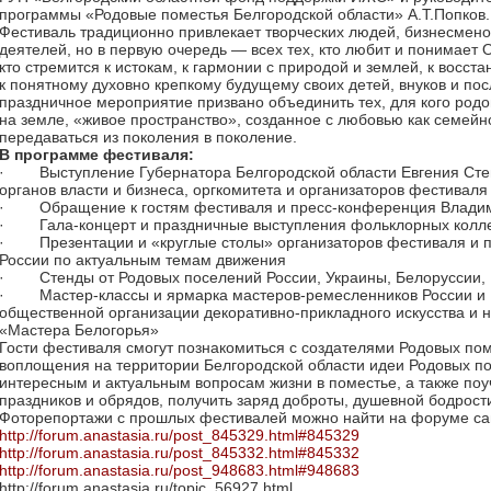
программы «Родовые поместья Белгородской области» А.Т.Попков.
Фестиваль традиционно привлекает творческих людей, бизнесмено
деятелей, но в первую очередь — всех тех, кто любит и понимает 
кто стремится к истокам, к гармонии с природой и землей, к восс
к понятному духовно крепкому будущему своих детей, внуков и п
праздничное мероприятие призвано объединить тех, для кого родо
на земле, «живое пространство», созданное с любовью как семейн
передаваться из поколения в поколение.
В программе фестиваля:
·
Выступление Губернатора Белгородской области Евгения Сте
органов власти и бизнеса, оргкомитета и организаторов фестиваля
·
Обращение к гостям фестиваля и пресс-конференция Влади
·
Гала-концерт и праздничные выступления фольклорных колле
·
Презентации и «круглые столы» организаторов фестиваля и 
России по актуальным темам движения
·
Стенды от Родовых поселений России, Украины, Белоруссии, 
·
Мастер-классы и ярмарка мастеров-ремесленников России и
общественной организации декоративно-прикладного искусства и
«Мастера Белогорья»
Гости фестиваля смогут познакомиться с создателями Родовых пом
воплощения на территории Белгородской области идеи Родовых п
интересным и актуальным вопросам жизни в поместье, а также по
праздников и обрядов, получить заряд доброты, душевной бодрости
Фоторепортажи с прошлых фестивалей можно найти на форуме с
http://forum.anastasia.ru/post_845329.html#845329
http://forum.anastasia.ru/post_845332.html#845332
http://forum.anastasia.ru/post_948683.html#948683
http://forum.anastasia.ru/topic_56927.html