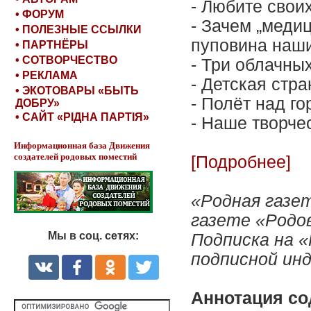
- Любите своих
• ФОРУМ
- Зачем „меди
• ПОЛЕЗНЫЕ ССЫЛКИ
пуповина наш
• ПАРТНЁРЫ
• СОТВОРЧЕСТВО
- Три облачных
• РЕКЛАМА
- Детская стран
• ЭКОТОВАРЫ «БЫТЬ
- Полёт над г
ДОБРУ»
• САЙТ «РІДНА ПАРТІЯ»
- Наше творче
Информационная база Движения
создателей родовых поместий
[Подробнее]
«Родная газе
газете «Родо
Мы в соц. сетях:
Подписка на 
подписной инд
Аннотация со