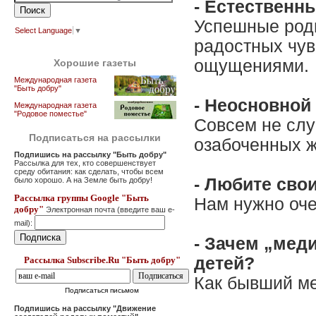
- Естественн
Успешные роды
Select Language
▼
радостных чув
ощущениями.
Хорошие газеты
Международная газета
"Быть добру"
- Неосновной
Международная газета
"Родовое поместье"
Совсем не слу
Подписаться на рассылки
озабоченных ж
Подпишись на рассылку "Быть добру"
Рассылка для тех, кто совершенствует
среду обитания: как сделать, чтобы всем
- Любите свои
было хорошо. А на Земле быть добру!
Рассылка группы Google "Быть
Нам нужно оче
добру"
Электронная почта (введите ваш e-
mail):
- Зачем „мед
детей?
Рассылка Subscribe.Ru "Быть добру"
Как бывший ме
Подписаться письмом
Подпишись на рассылку "Движение