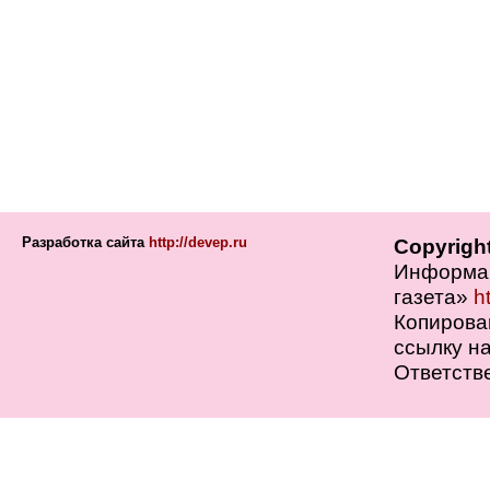
Разработка сайта
http://devep.ru
Copyrigh
Информац
газета»
h
Копирова
ссылку на
Ответств