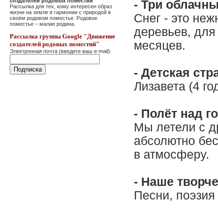
создателей родовых поместий"
- Три облачны
Рассылка для тех, кому интересен образ
жизни на земле в гармонии с природой в
Снег - это не
своём родовом поместье. Родовое
поместье – малая родина.
деревьев, для 
Рассылка группы Google "Движение
месяцев.
создателей родовых поместий"
Электронная почта (введите ваш e-mail):
- Детская стра
Лизавета (4 го
- Полёт над 
Мы летели с д
абсолютно бе
в атмосферу.
- Наше творч
Песни, поэзия