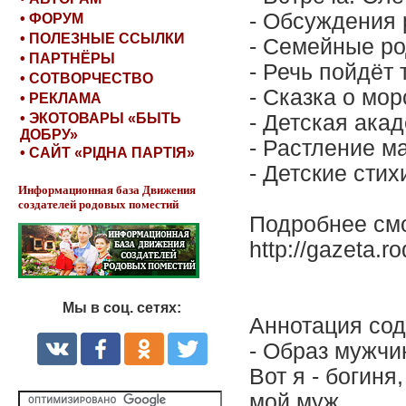
- Обсуждения
• ФОРУМ
• ПОЛЕЗНЫЕ ССЫЛКИ
- Семейные р
• ПАРТНЁРЫ
- Речь пойдёт 
• СОТВОРЧЕСТВО
- Сказка о мо
• РЕКЛАМА
• ЭКОТОВАРЫ «БЫТЬ
- Детская ака
ДОБРУ»
- Растление м
• САЙТ «РІДНА ПАРТІЯ»
- Детские сти
Информационная база Движения
создателей родовых поместий
Подробнее смо
http://gazeta.r
Мы в соц. сетях:
Аннотация сод
- Образ мужчи
Вот я - богиня
мой муж...