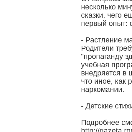
несколько мин
сказки, чего е
первый опыт: 
- Растление м
Родители треб
"пропаганду з
учебная прогр
внедряется в 
что иное, как
наркомании.
- Детские стих
Подробнее смо
http://gazeta.r