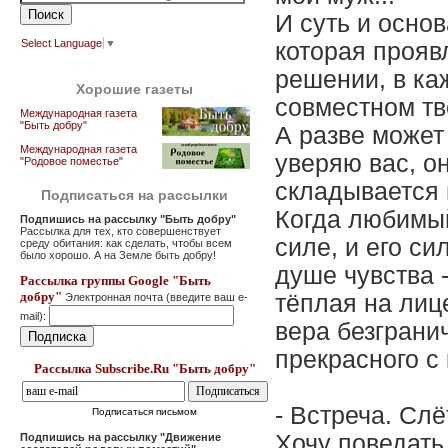
И суть и осно
Select Language
▼
которая прояв
решении, в ка
Хорошие газеты
совместном тв
Международная газета
"Быть добру"
А разве может
Международная газета
уверяю вас, он
"Родовое поместье"
складывается 
Подписаться на рассылки
Когда любимый
Подпишись на рассылку "Быть добру"
Рассылка для тех, кто совершенствует
силе, и его си
среду обитания: как сделать, чтобы всем
было хорошо. А на Земле быть добру!
душе чувства 
Рассылка группы Google "Быть
добру"
тёплая на лиц
Электронная почта (введите ваш e-
mail):
вера безгранич
прекрасного с
Рассылка Subscribe.Ru "Быть добру"
- Встреча. Сл
Подписаться письмом
Хочу поведать 
Подпишись на рассылку "Движение