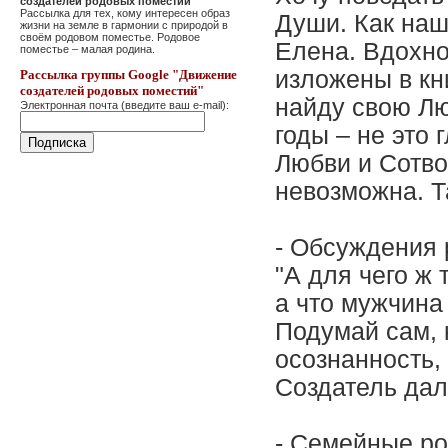
создателей родовых поместий"
Рассылка для тех, кому интересен образ
Души. Как наш
жизни на земле в гармонии с природой в
своём родовом поместье. Родовое
Елена. Вдохно
поместье – малая родина.
изложены в кн
Рассылка группы Google "Движение
создателей родовых поместий"
найду свою Лю
Электронная почта (введите ваш e-mail):
годы – не это 
Любви и Сотво
невозможна. Т
- Обсуждения
"А для чего ж 
а что мужчина 
Подумай сам, 
осознанность,
Создатель дал
- Семейные р