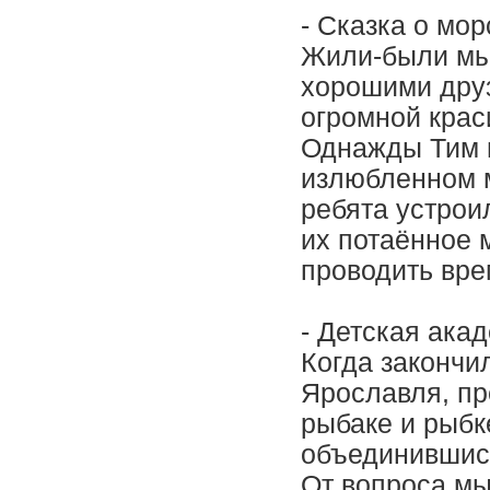
- Сказка о мо
Жили-были мыш
хорошими дру
огромной крас
Однажды Тим и
излюбленном м
ребята устрои
их потаённое 
проводить вре
- Детская ака
Когда закончил
Ярославля, пр
рыбаке и рыбк
объединившись
От вопроса мыс