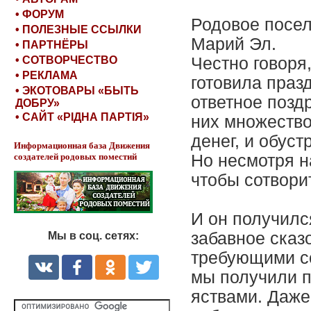
• ФОРУМ
Родовое посел
• ПОЛЕЗНЫЕ ССЫЛКИ
Марий Эл.
• ПАРТНЁРЫ
• СОТВОРЧЕСТВО
Честно говоря
• РЕКЛАМА
готовила праз
• ЭКОТОВАРЫ «БЫТЬ
ответное позд
ДОБРУ»
• САЙТ «РІДНА ПАРТІЯ»
них множество
денег, и обус
Информационная база Движения
создателей родовых поместий
Но несмотря н
чтобы сотвори
И он получилс
забавное сказ
Мы в соц. сетях:
требующими со
мы получили п
яствами. Даж