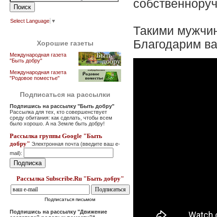
собственноруч
Select Language
▼
Такими мужчин
Благодарим в
Хорошие газеты
Международная газета
"Быть добру"
Международная газета
"Родовое поместье"
Подписаться на рассылки
Подпишись на рассылку "Быть добру"
Рассылка для тех, кто совершенствует
среду обитания: как сделать, чтобы всем
было хорошо. А на Земле быть добру!
Рассылка группы Google "Быть
добру"
Электронная почта (введите ваш e-
mail):
Рассылка Subscribe.Ru "Быть добру"
Подписаться письмом
Подпишись на рассылку "Движение