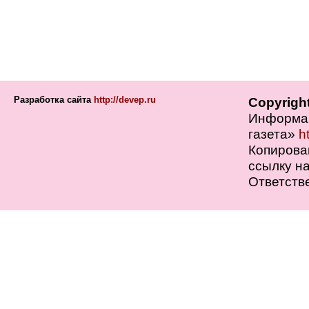
Разработка сайта
http://devep.ru
Copyrigh
Информац
газета»
h
Копирова
ссылку на
Ответств