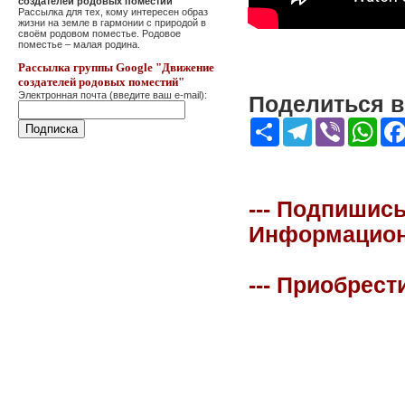
создателей родовых поместий"
Рассылка для тех, кому интересен образ
жизни на земле в гармонии с природой в
своём родовом поместье. Родовое
поместье – малая родина.
Рассылка группы Google "Движение
создателей родовых поместий"
Электронная почта (введите ваш e-mail):
Поделиться в 
Share
Telegram
Viber
Wha
--- Подпишись
Информационна
--- Приобрест