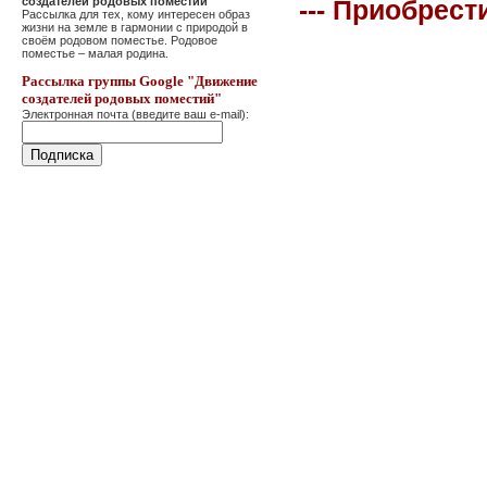
создателей родовых поместий"
--- Приобрест
Рассылка для тех, кому интересен образ
жизни на земле в гармонии с природой в
своём родовом поместье. Родовое
поместье – малая родина.
Рассылка группы Google "Движение
создателей родовых поместий"
Электронная почта (введите ваш e-mail):