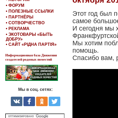
• ФОРУМ
• ПОЛЕЗНЫЕ ССЫЛКИ
Этот год был 
• ПАРТНЁРЫ
самое большое
• СОТВОРЧЕСТВО
И сегодня мы 
• РЕКЛАМА
• ЭКОТОВАРЫ «БЫТЬ
Франкфуртской
ДОБРУ»
Мы хотим побл
• САЙТ «РІДНА ПАРТІЯ»
помощь.
Информационная база Движения
Спасибо вам, 
создателей родовых поместий
Мы в соц. сетях: