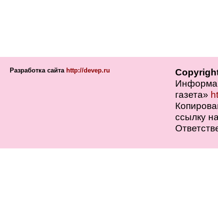
Разработка сайта
http://devep.ru
Copyrigh
Информац
газета»
h
Копирова
ссылку на
Ответств