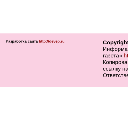
Разработка сайта
http://devep.ru
Copyrigh
Информац
газета»
h
Копирова
ссылку на
Ответств