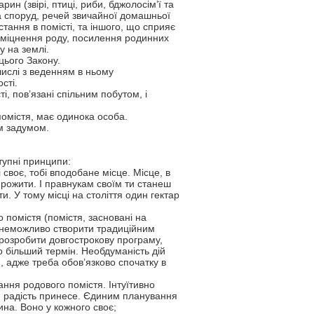
ин (звірі, птиці, риби, бджолосім’ї та
 та споруд, речей звичайної домашньої
тання в помісті, та іншого, що сприяє
, зміцнення роду, посилення родинних
 на землі.
цього Закону.
числі з веденням в ньому
сті.
і, пов’язані спільним побутом, і
помістя, має одинока особа.
їм задумом.
тупні принципи:
 своє, тобі вподобане місце. Місце, в
 прожити. І правнукам своїм ти станеш
. У тому місці на століття один гектар
 помістя (помістя, засновані на
, неможливо створити традиційним
розробити довгострокову програму,
 більший термін. Необдуманість дій
, адже треба обов’язково спочатку в
ння родового помістя. Інтуїтивно
ам радість принесе. Єдиним планування
ина. Воно у кожного своє;