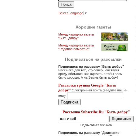
Select Language
▼
Хорошие газеты
Международная газета
"Быть добру"
Международная газета
"Родовое поместье"
Подписаться на рассылки
Подпишись на рассылку "Быть добру"
Рассылка для тех, кто совершенствует
среду обитания: как сделать, чтобы всем
было хорошо. А на Земле быть добру!
Рассылка группы Google "Быть
добру"
Электронная почта (введите ваш e-
mail):
Рассылка Subscribe.Ru "Быть добру"
Подписаться письмом
Подпишись на рассылку "Движение