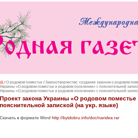
/
О родовом поместье
/
Законотворчество: создание законов о родовом пом
Украины «О родовом поместье и родовом поселении» с пояснительной запиской
Украины «О родовом поместье и родовом поселении» с пояснительной записко
Проект закона Украины «О родовом поместье
пояснительной запиской (на укр. языке)
Скачать в формате
Word
http://bytdobru.info/doc/naridea.rar