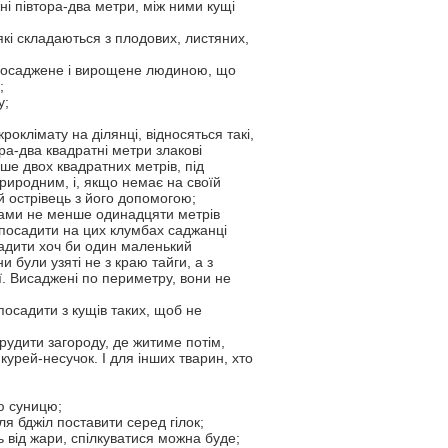
ні півтора-два метри, між ними кущі
 які складаються з плодових, листяних,
, посаджене і вирощене людиною, що
;
у;
роклімату на ділянці, відносяться такі,
ра-два квадратні метри злакові
ше двох квадратних метрів, під
природним, і, якщо немає на своїй
ий острівець з його допомогою;
ками не менше одинадцяти метрів
посадити на цих клумбах саджанці
адити хоч би один маленький
и були узяті не з краю тайги, а з
. Висаджені по периметру, вони не
посадити з кущів таких, щоб не
орудити загороду, де житиме потім,
курей-несучок. І для інших тварин, хто
ю суницю;
для бджіл поставити серед гілок;
ь від жари, спілкуватися можна буде;