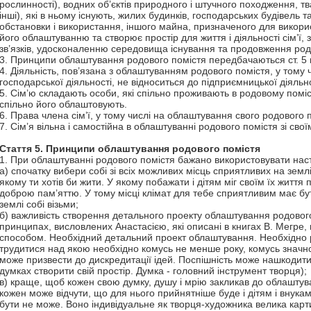
рослинності), водних об’єктів природного і штучного походження, твар
інші), які в ньому існують, жилих будинків, господарських будівель
обстановки і використання, іншого майна, призначеного для викорис
його облаштуванню та створює простір для життя і діяльності сім’ї
зв’язків, удосконаленню середовища існування та продовження роду
3. Принципи облаштування родового помістя передбачаються ст. 5 
4. Діяльність, пов’язана з облаштуванням родового помістя, у тому 
господарської діяльності, не відноситься до підприємницької діяльно
5. Сім’ю складають особи, які спільно проживають в родовому поміст
спільно його облаштовують.
6. Права члена сім’ї, у тому числі на облаштування свого родового 
7. Сім’я вільна і самостійна в облаштуванні родового помістя зі сво
Стаття 5.
Принципи облаштування родового помістя
1. При облаштуванні родового помістя бажано використовувати нас
а) спочатку вибери собі зі всіх можливих місць сприятливих на землі
якому ти хотів би жити. У якому побажати і дітям міг своїм їх життя
доброю пам’яттю. У тому місці клімат для тебе сприятливим має бути
землі собі візьми;
б) важливість створення детального проекту облаштування родового
принципах, висловлених Анастасією, які описані в книгах В. Мегре
способом. Необхідний детальний проект облаштування. Необхідно 
трудитися над якою необхідно комусь не менше року, комусь значно
може призвести до дискредитації ідей. Поспішність може нашкодити
думках створити свій простір. Думка - головний інструмент творця);
в) краще, щоб кожен свою думку, душу і мрію закликав до облаштува
кожен може відчути, що для нього прийнятніше буде і дітям і внук
бути не може. Воно індивідуальне як творця-художника велика карт