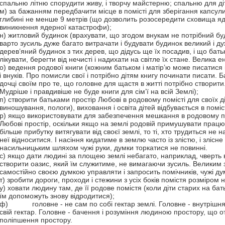
спальню літню спорудити живу, і творчу майстерню; спальню для діте
м) за бажанням передбачити місце в помісті для зберігання капсул
глибині не менше 9 метрів (що дозволить розосередити сховища яде
виникнення ядерної катастрофи);
н) житловий будинок (врахувати, що згодом внукам не потрібний б
варто зусиль дуже багато витрачати і будувати будинок великий і д
дерев’яний будинок з тих дерев, що дідусь ще їх посадив, і що бат
лікувати, берегти від нечисті і надихати на світле їх стане. Велика 
о) ведення родової книги (кожним батьком і матір’ю може писатися 
і внуків. Про помисли свої і потрібно дітям книгу починати писати. Б
дочці своїм про те, що головне для щастя в житті потрібно створити
Мудріше і правдивіше не буде книги для сім’ї на всій Землі);
п) створити батьками простір Любові в родовому помісті для своїх д
виношування, пологи), виховання і освіта дітей відбувається в поміст
р) якщо використовувати для забезпечення мешкання в родовому по
Любові простір, оскільки якщо на землі родовій примушувати працю
більше прибутку витягувати від своєї землі, то ті, хто трудиться не 
неї відноситися. І насіння кидатиме в землю часто із злістю, і злісн
насильницьким шляхом чужі руки, думки торкатися не повинні.
с) якщо дати людині за площею землі небагато, наприклад, чверть ві
створити оазис, який їм служитиме, не вимагаючи зусиль. Велики
самостійно своєю думкою управляти і запросить помічників, чужі ду
т) зробити дороги, проходи і стежини з усіх боків помістя розміром 
у) ховати людину там, де її родове помістя (коли діти старих на ба
їм допоможуть знову відродитися);
ф) головне - не сам по собі гектар землі. Головне - внутрішня 
свій гектар. Головне - бачення і розуміння людиною простору, що о
поліпшення простору.