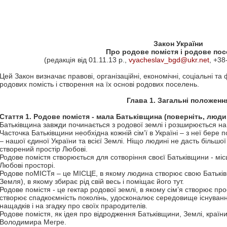
Закон України
Про родове помістя і родове по
(редакція від 01.11.13 р.,
vyacheslav_bgd@ukr.net
, +38
Цей Закон визначає правові, організаційні, економічні, соціальні т
родових помість і створення на їх основі родових поселень.
Глава 1. Загальні положенн
Стаття 1. Родове помістя - мала Батьківщина (поверніть, люд
Батьківщина завжди починається з родової землі і розширюється на
Часточка Батьківщини необхідна кожній сім’ї в Україні – з неї бере 
– нашої єдиної України та всієї Землі. Ніщо людині не дасть більшо
створений простір Любові.
Родове помістя створюється для сотворіння своєї Батьківщини - мі
Любові просторі.
Родове поМІСТя – це МІСЦЕ, в якому людина створює свою Батьків
Земля), в якому збирає рід свій весь і поміщає його тут.
Родове помістя - це гектар родової землі, в якому сім’я створює прос
створює спадкоємність поколінь, удосконалює середовище існування
нащадків і на згадку про своїх прародителів.
Родове помістя, як ідея про відродження Батьківщини, Землі, країни
Володимира Мегре.