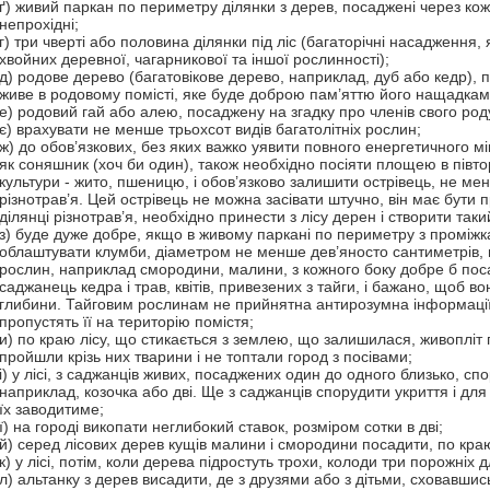
ґ) живий паркан по периметру ділянки з дерев, посаджені через кож
непрохідні;
г) три чверті або половина ділянки під ліс (багаторічні насадження,
хвойних деревної, чагарникової та іншої рослинності);
д) родове дерево (багатовікове дерево, наприклад, дуб або кедр)
живе в родовому помісті, яке буде доброю пам’яттю його нащадкам
е) родовий гай або алею, посаджену на згадку про членів свого род
є) врахувати не менше трьохсот видів багатолітніх рослин;
ж) до обов’язкових, без яких важко уявити повного енергетичного мік
як соняшник (хоч би один), також необхідно посіяти площею в півто
культури - жито, пшеницю, і обов’язково залишити острівець, не мен
різнотрав’я. Цей острівець не можна засівати штучно, він має бути 
ділянці різнотрав’я, необхідно принести з лісу дерен і створити так
з) буде дуже добре, якщо в живому паркані по периметру з проміж
облаштувати клумби, діаметром не менше дев’яносто сантиметрів, 
рослин, наприклад смородини, малини, з кожного боку добре б пос
саджанець кедра і трав, квітів, привезених з тайги, і бажано, щоб вон
глибини. Тайговим рослинам не прийнятна антирозумна інформації
пропустять її на територію помістя;
и) по краю лісу, що стикається з землею, що залишилася, живопліт 
пройшли крізь них тварини і не топтали город з посівами;
і) у лісі, з саджанців живих, посаджених один до одного близько, сп
наприклад, козочка або дві. Ще з саджанців спорудити укриття і для 
їх заводитиме;
ї) на городі викопати неглибокий ставок, розміром сотки в дві;
й) серед лісових дерев кущів малини і смородини посадити, по кра
к) у лісі, потім, коли дерева підростуть трохи, колоди три порожніх 
л) альтанку з дерев висадити, де з друзями або з дітьми, сховавшис