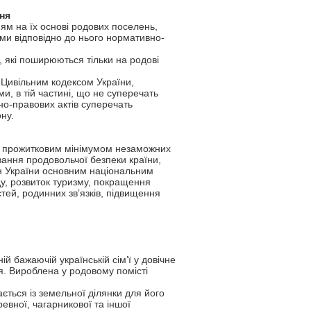
ня
ням на їх основі родових поселень,
ми відповідно до нього нормативно-
, які поширюються тільки на родові
 Цивільним кодексом України,
, в тій частині, що не суперечать
но-правових актів суперечать
ну.
ня прожитковим мінімумом незаможних
ання продовольчої безпеки країни,
ян України основним національним
у, розвиток туризму, покращення
ей, родинних зв’язків, підвищення
й бажаючій українській сім’ї у довічне
. Вироблена у родовому помісті
ється із земельної ділянки для його
евної, чагарникової та іншої