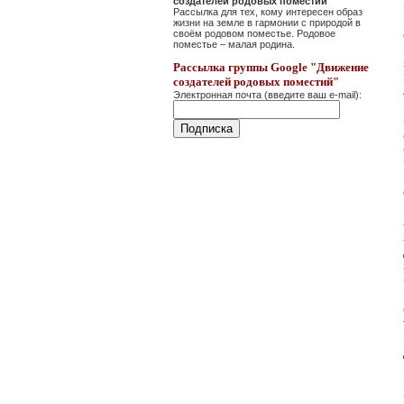
создателей родовых поместий"
Рассылка для тех, кому интересен образ
жизни на земле в гармонии с природой в
своём родовом поместье. Родовое
поместье – малая родина.
Рассылка группы Google "Движение
создателей родовых поместий"
Электронная почта (введите ваш e-mail):