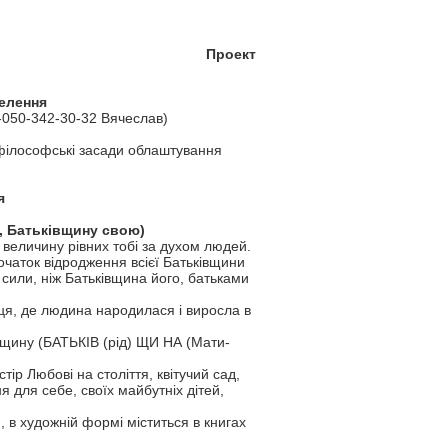
Проект
селення
-050-342-30-32 Вячеслав)
а філософські засади облаштування
я
и, Батьківщину свою)
 величину рівних тобі за духом людей.
початок відродження всієї Батьківщини
ї сили, ніж Батьківщина його, батьками
сця, де людина народилася і виросла в
щину (БАТЬКІВ (рід) ЩИ НА (Мати-
тір Любові на століття, квітучий сад,
 для себе, своїх майбутніх дітей,
, в художній формі міститься в книгах