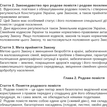
Стаття 2. Законодавство про родове помістя і родове поселен
1. Відносини, пов’язані з облаштуванням родових помість і створен
регулюються Конституцією України, цим Законом, а також прийняти
правовими актами.
2. Цей Закон має особливий статус і його положення спеціальної дії
помістя і родові поселення.
3. Дані відносини регулюються також Земельним кодексом України,
Сімейним кодексом України та іншими нормативно-правовими актами
цьому Закону. Якщо положення кодексів, законів та інших норматив
положенням цього Закону, то застосовуються положення цього Зако
Стаття 3.
Мета прийняття Закону
Метою цього Закону є зменшення безробіття в країні, забезпечен
та малозахищених сімей, вирішення проблем з біженцями, гарантув
поліпшення демографічної ситуації в країні, забезпечення громад
багатством – землею, покращення здоров’я народу і його генофонд
навколишнього природного середовища, зміцнення сімейних цінност
добробуту населення.
Глава 2. Родове
помістя
Стаття 4. Поняття родового помістя
1. Родове помістя – це один гектар землі безоплатно виділений кожні
користування з правом передачі у спадщину для його облаштування
продукція, як і сама земля, не обкладається ніякими податками.
2. Родове помістя являє собою єдине ціле («живий дім»), яке склада
облаштування, багаторічних насаджень (плодові, листяні, хвойні дер