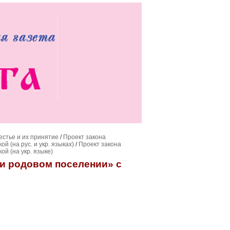
естье и их принятие
/
Проект закона
 (на рус. и укр. языках)
/
Проект закона
й (на укр. языке)
 и родовом поселении» с