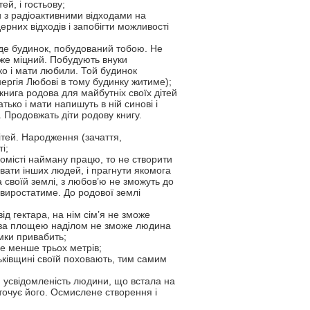
й, і гостьову;
и з радіоактивними відходами на
рних відходів і запобігти можливості
уде будинок, побудований тобою. Не
уже міцний. Побудують внуки
ько і мати любили. Той будинок
енергія Любові в тому будинку житиме);
книга родова для майбутніх своїх дітей
атько і мати напишуть в ній синові і
. Продовжать діти родову книгу.
ітей. Народження (зачаття,
і;
місті найману працю, то не створити
вати інших людей, і прагнути якомога
на своїй землі, з любов’ю не зможуть до
е виростатиме. До родової землі
д гектара, на нім сім’я не зможе
м за площею наділом не зможе людина
мки привабить;
не менше трьох метрів;
тьківщині своїй поховають, тим самим
усвідомленість людини, що встала на
точує його. Осмислене створення і