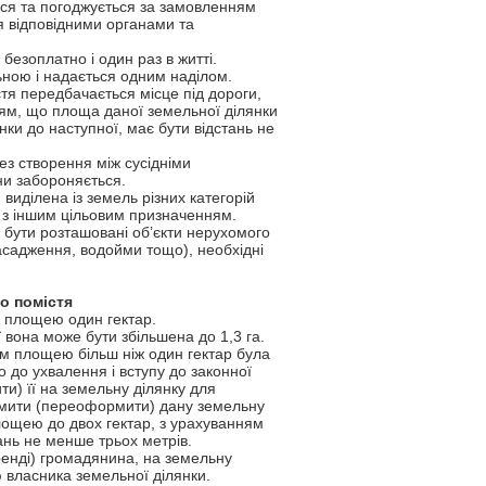
ься та погоджується за замовленням
ся відповідними органами та
езоплатно і один раз в житті.
ьною і надається одним наділом.
стя передбачається місце під дороги,
ям, що площа даної земельної ділянки
янки до наступної, має бути відстань не
ез створення між сусідніми
ни забороняється.
виділена із земель різних категорій
ь з іншим цільовим призначенням.
 бути розташовані об’єкти нерухомого
насадження, водойми тощо), необхідні
го
помістя
я площею один гектар.
 вона може бути збільшена до 1,3 га.
ям площею більш ніж один гектар була
 до ухвалення і вступу до законної
) її на земельну ділянку для
ормити (переоформити) дану земельну
лощею до двох гектар, з урахуванням
стань не менше трьох метрів.
ренді) громадянина, на земельну
 власника земельної ділянки.