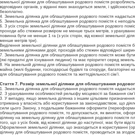
земельної ділянки для облаштування родового помістя розробляєт
відповідних органів, у віданні яких знаходиться земля, і здійснюєть
безоплатно.
4. Земельна ділянка для облаштування родового помістя надається б
5. Земельна ділянка для облаштування родового помістя є неподіл
6. З усіх сторін земельної ділянки для облаштування родового помі
проходи або стежини розміром не менше трьох метрів, з урахуванн
повинна бути не менше 1 га (з усіх сторін, від кожної земельної діл
менше метрів три).
Виділення земельної ділянки для облаштування родового помістя б
земельними ділянками доріг, проходів або стежин відповідної шири
7. Земельна ділянка для облаштування родового помістя може бути 
(які придатні для існування людини) та має пріоритет серед земел
8. На земельній ділянці для облаштування родового помістя можуть
майна (жилі будинки, господарські будівлі та споруди, багаторічні 
для облаштування родового помістя та життєдіяльності сім’ї.
Стаття 7.
Розмір
з
емельної ділянки для облаштування родово
1. Земельна ділянка для облаштування родового помістя надаєтьс
2. З урахуванням особливостей рельєфу місцевості за бажання сім’ї
3. У випадку, якщо земельна ділянка з іншим цільовим призначенн
отримана у власність або користування за законодавством, що діяло
сили цього Закону, з подальшим бажанням оформити (переоформити
облаштування родового помістя, то допускається, як виняток, оф
ділянку на земельну ділянку для облаштування родового помістя п
того, що з усіх боків, від кожної ділянки до наступної, має бути від
Оформлення земельної ділянки, що знаходиться в користуванні (о
ділянку для облаштування родового помістя, проводиться за згодою