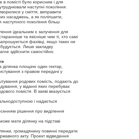
 в помісті було корисним і для
 утруднювали наступні покоління.
творилися у сміття, виправити
их насаджень, а як поліпшити,
я наступного покоління більш
лення ідеальним є залучення для
 старанніше та якісніше чим ті, хто самі
и запрошуються фахівці, якщо таких не
 будується. Лише закладку
агне здійснити самостійно.
тя
а ділянка площею один гектар,
ристування з правом передачі у
штування родових помість, подають до
ядування, у віданні яких перебуває
ового помістя. В заяві вказується
гальнодоступною і надається
несенням рішення про виділення
може мати ділянку на підставі
ілянки, громадянину повинні передати
ржавного акту. Проект відведення