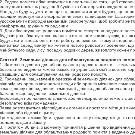
2. Родове помістя облаштовується в прагненні до того, щоб створене
наступних поколінь роду, щоб будівлі та багаторічні насадження не
Нащадки будуть думати не про те, як знести згнилі будівлі, що пере
наслідки нерозумного використання землі та висадження багаторічн
удосконалити природні механізми саморегуляції, щоб зробити житт
комфортним, зручним та радісним.
3. Для облаштування родового помістя та створення родового посе
будівництва і благоустрою ділянок в якості помічників сусідів, так як
будуть жити в поселенні, ніхто роботу не виконає, і тому зі сторон
виявиться серед майбутніх жителів нового родового поселення, що
майбутнього саду, лісу, посадку родових дерев, живоплоту кожен пр
Стаття 6. Земельна ділянка для облаштування родового
поміс
1. Земельна ділянка для облаштування родового помістя - земельн
безоплатно виділена кожній бажаючій українській сім’ї в довічне ко
спадщину для облаштування на ній родового помістя.
2. Громадяни, зацікавлені в одержанні земельних ділянок для обла
відповідних органів виконавчої влади або органів місцевого самовр
земля, заяву про виділення земельної ділянки для облаштування род
бажане місце виділення земельної ділянки.
Інформація про наявність вільних або невикористаних земель є за
безоплатно всім громадянам.
Заява розглядується відповідними органами протягом місяця з ви
ділянки або відмові в цьому.
Громадянинові може бути відмовлено тільки у випадку, якщо він не 
положень цього Закону.
3. Протягом 90 днів, з моменту прийняття рішення про виділення д
земельну ділянку для облаштування родового помістя з видачею де