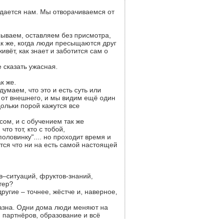
едается нам. Мы отворачиваемся от
сываем, оставляем без присмотра,
ак же, когда люди пресыщаются друг
ивёт, как знает и заботится сам о
 сказать ужасная.
к же.
маем, что это и есть суть или
 от внешнего, и мы видим ещё один
дольки порой кажутся все
сом, и с обучением так же
то тот, кто с тобой,
оловинку".... но проходит время и
ется что ни на есть самой настоящей
в–ситуаций, фруктов-знаний,
тер?
ругие – точнее, жёстче и, наверное,
бразна. Одни дома люди меняют на
 партнёров, образование и всё