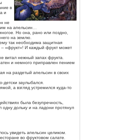
ы
ание в
а и
он не
ожим на апельсин…
многое. Но она, рано или поздно,
 него на землю.
у ему так необходима защитная
н – «фрукт»! И каждый фрукт может
хе витал нежный запах фрукта.
матен и немного приправлен пением
вая на раздетый апельсин в своих
о-детски заулыбался.
ямой, а взгляд устремился куда-то
 действиях была безупречность,
л одну дольку и на ладони протянул
лось увидеть апельсин целиком.
ресторане во фруктовом салате.