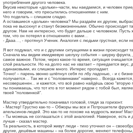
употребления другого человека.
Вкусив некоторые «дольки»-части, мы наедаемся, и человек при
него и говорим, что пресытились отношениями с ним.
Что поделать – слишком сладко.
А оставшиеся «дольки» человека? Мы раздаём их другим, выбра
пока не высохнут и станут безжизненными. Обычно происходит т
другом. Нам не интересно, что будет дальше с человеком. Пусть ж
том, что он потерял в отношениях с вами…
- Дааа…, - протянул Ученик. Аналогия с людьми грустная, если не
Я вот подумал, что и с другими ситуациями в жизни происходит та
Сначала мы видим имиджевую шелуху события – шкурку фрукта, ду
самое важное. Потом, через какое-то время, ситуация очищается
слой реальности. Но на долго нас не хватает – приедается вкус, 
одинаковыми, их слишком много. Интерес пропадает.
Точно! – парень звонко шлёпнул себя по лбу ладонью, - и с бизне
получается… Так же и с "половинками" наверно... Всегда кажется, ч
несовершенен... и кажется, что всё равно найдёшь свою "вторую п
ты понимаешь, что тот кто в тот момент рядом с тобой был, явля
твоей "половинкой".
Мастер утвердительно покачивал головой, глядя за горизонт.
- Мастер! Грустно как-то – Обжоры мы все и Потрошители фрукто
апельсинов-людей. Это как-то не похоже на мудрость жизни! Мас
- Ты можешь не соглашаться с этой аналогией. Наверное, есть и д
лучше - сказал мастер.
Та реальность, в которой живут люди - тихо уточнил он – своео
другие, дешёвые машины – на более дорогие, меняют телефоны,