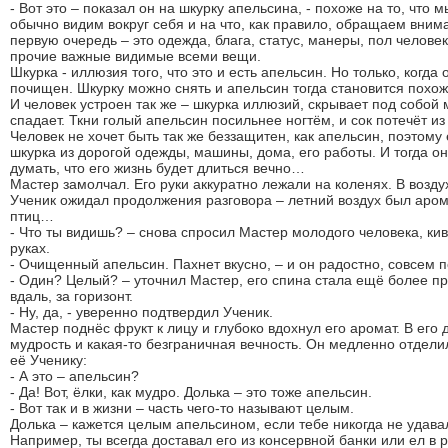
- Вот это – показал он на шкурку апельсина, - похоже на то, что м
обычно видим вокруг себя и на что, как правило, обращаем вним
первую очередь – это одежда, блага, статус, манеры, пол человек
прочие важные видимые всеми вещи.
Шкурка - иллюзия того, что это и есть апельсин. Но только, когда 
почищен. Шкурку можно снять и апельсин тогда становится пох
И человек устроен так же – шкурка иллюзий, скрывает под собой 
спадает. Ткни голый апельсин посильнее ногтём, и сок потечёт из
Человек не хочет быть так же беззащитен, как апельсин, поэтом
шкурка из дорогой одежды, машины, дома, его работы. И тогда о
думать, что его жизнь будет длиться вечно…
Мастер замолчал. Его руки аккуратно лежали на коленях. В возду
Ученик ожидал продолжения разговора – летний воздух был аро
птиц…
- Что ты видишь? – снова спросил Мастер молодого человека, ки
руках.
- Очищенный апельсин. Пахнет вкусно, – и он радостно, совсем п
- Один? Целый? – уточнил Мастер, его спина стала ещё более пр
вдаль, за горизонт.
- Ну, да, - уверенно подтвердил Ученик.
Мастер поднёс фрукт к лицу и глубоко вдохнул его аромат. В его
мудрость и какая-то безграничная вечность. Он медленно отдели
её Ученику:
- А это – апельсин?
- Да! Вот, ёлки, как мудро. Долька – это тоже апельсин.
- Вот так и в жизни – часть чего-то называют целым.
Долька – кажется целым апельсином, если тебе никогда не удава
Например, ты всегда доставал его из консервной банки или ел в 