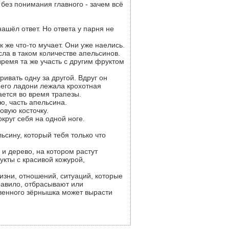
 без понимания главного - зачем всё
нашёл ответ. Но ответа у парня не
ак же что-то мучает. Они уже наелись.
сла в таком количестве апельсинов.
время та же участь с другим фруктом
ивать одну за другой. Вдруг он
а его ладони лежала крохотная
ается во время трапезы.
ю, часть апельсина.
овую косточку.
округ себя на одной ноге.
ьсину, который тебя только что
 и дерево, на котором растут
укты с красивой кожурой,
изни, отношений, ситуаций, которые
равило, отбрасывают или
ственного зёрнышка может вырасти