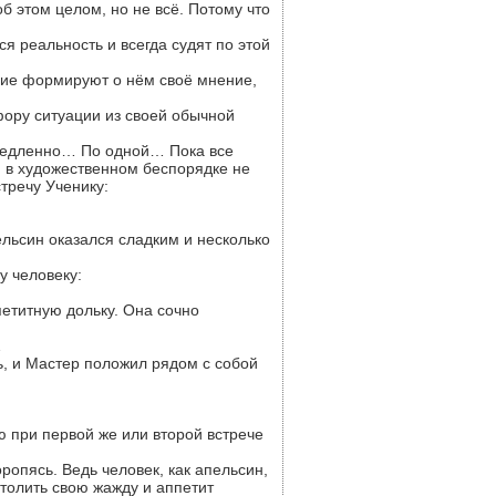
об этом целом, но не всё. Потому что
ся реальность и всегда судят по этой
угие формируют о нём своё мнение,
фору ситуации из своей обычной
 Медленно… По одной… Пока все
й в художественном беспорядке не
тречу Ученику:
ельсин оказался сладким и несколько
у человеку:
петитную дольку. Она сочно
…
ь, и Мастер положил рядом с собой
 при первой же или второй встрече
ропясь. Ведь человек, как апельсин,
утолить свою жажду и аппетит