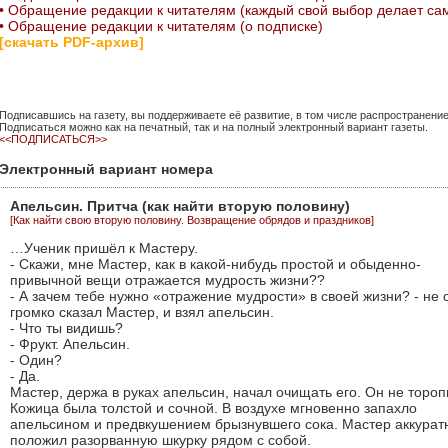
• Обращение редакции к читателям (каждый свой выбор делает са
• Обращение редакции к читателям (о подписке)
[скачать PDF-архив]
Подписавшись на газету, вы поддерживаете её развитие, в том числе распространени
Подписаться можно как на печатный, так и на полный электронный вариант газеты.
<<ПОДПИСАТЬСЯ>>
Электронный вариант номера
Апельсин. Притча (как найти вторую половину)
[Как найти свою вторую половину. Возвращение обрядов и праздников]
…Ученик пришёл к Мастеру.
- Скажи, мне Мастер, как в какой-нибудь простой и обыденно-
привычной вещи отражается мудрость жизни??
- А зачем тебе нужно «отражение мудрости» в своей жизни? - не 
громко сказал Мастер, и взял апельсин.
- Что ты видишь?
- Фрукт. Апельсин.
- Один?
- Да.
Мастер, держа в руках апельсин, начал очищать его. Он не тороп
Кожица была толстой и сочной. В воздухе мгновенно запахло
апельсином и предвкушением брызнувшего сока. Мастер аккурат
положил разорванную шкурку рядом с собой.