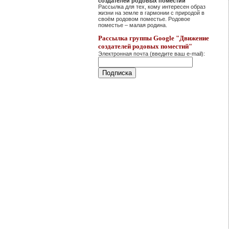
создателей родовых поместий"
Рассылка для тех, кому интересен образ
жизни на земле в гармонии с природой в
своём родовом поместье. Родовое
поместье – малая родина.
Рассылка группы Google "Движение
создателей родовых поместий"
Электронная почта (введите ваш e-mail):