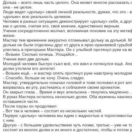
Долька – всего лишь часть целого. Она может многое рассказать 
она - не целое.
Люди видят «дольку» своей личной реальности, думая, что это - в
«дольке» всю реальность целиком.
Человек в разных ситуациях демонстрирует «дольку» себя, а др
как о целом, считая его, своё мнение, единственно верным.
Ученик сосредоточенно молчал, вспоминая похожие на эту мета
жизни.
Мастер тем временем аккуратно отламывал дольку за долькой.
дольки не были отделены друг от друга и ярко-оранжевой гурьбо
улеглись в пригоршни Мастера. Он с улыбкой протянул руки на вс
- Возьми. Сколько хочешь. Угощайся…
Ученик взял две дольки.
Молодой человек быстро съел всё, что взял и потянулся ещё. Ап
долек утолили его аппетит.
- Возьми ещё, - и мастер опять протянул руки навстречу молодом
- Спасибо, больше не хочу. Очень сладко.
Мастер, утвердительно покачал головой и тоже положил в рот ап
взорвалась во рту, растекаясь и соблазняя своим ароматом.
Он закрыл глаза... Время и вкус апельсина - тянулись медленно
В руках Мастера осталось несколько долек. Оба мужчины наелис
оставшиеся части.
После паузы он продолжил:
- Вот так и человек – состоит из нескольких частей.
Первую «дольку» человека мы едим с жадностью и торопливостью
с ним.
Другую - с большим удовольствием чуть позже, третью – уже не то
состоит из многих долек и их много и достаточно, чтобы и потом 