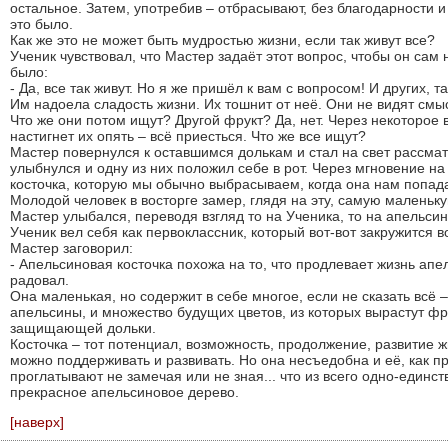
остальное. Затем, употребив – отбрасывают, без благодарности и
это было.
Как же это не может быть мудростью жизни, если так живут все?
Ученик чувствовал, что Мастер задаёт этот вопрос, чтобы он сам 
было:
- Да, все так живут. Но я же пришёл к вам с вопросом! И других, т
Им надоела сладость жизни. Их тошнит от неё. Они не видят смы
Что же они потом ищут? Другой фрукт? Да, нет. Через некоторое 
настигнет их опять – всё приесться. Что же все ищут?
Мастер повернулся к оставшимся долькам и стал на свет рассматр
улыбнулся и одну из них положил себе в рот. Через мгновение н
косточка, которую мы обычно выбрасываем, когда она нам попад
Молодой человек в восторге замер, глядя на эту, самую маленьку
Мастер улыбался, переводя взгляд то на Ученика, то на апельсин
Ученик вел себя как первоклассник, который вот-вот закружится в
Мастер заговорил:
- Апельсиновая косточка похожа на то, что продлевает жизнь апел
радовал.
Она маленькая, но содержит в себе многое, если не сказать всё –
апельсины, и множество будущих цветов, из которых вырастут фр
защищающей дольки.
Косточка – тот потенциал, возможность, продолжение, развитие ж
можно поддерживать и развивать. Но она несъедобна и её, как п
проглатывают не замечая или не зная... что из всего одно-един
прекрасное апельсиновое дерево.
[наверх]