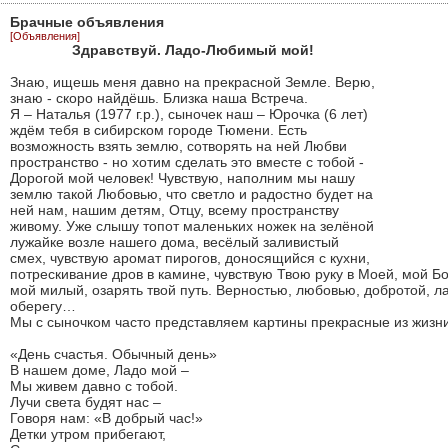
Брачные объявления
[Объявления]
Здравствуй. Ладо-Любимый мой!
Знаю, ищешь меня давно на прекрасной Земле. Верю,
знаю - скоро найдёшь. Близка наша Встреча.
Я – Наталья (1977 г.р.), сыночек наш – Юрочка (6 лет)
ждём тебя в сибирском городе Тюмени. Есть
возможность взять землю, сотворять на ней Любви
пространство - но хотим сделать это вместе с тобой -
Дорогой мой человек! Чувствую, наполним мы нашу
землю такой Любовью, что светло и радостно будет на
ней нам, нашим детям, Отцу, всему пространству
живому. Уже слышу топот маленьких ножек на зелёной
лужайке возле нашего дома, весёлый заливистый
смех, чувствую аромат пирогов, доносящийся с кухни,
потрескивание дров в камине, чувствую Твою руку в Моей, мой Бог
мой милый, озарять твой путь. Верностью, любовью, добротой, л
оберегу…
Мы с сыночком часто представляем картины прекрасные из жизни
«День счастья. Обычный день»
В нашем доме, Ладо мой –
Мы живем давно с тобой.
Лучи света будят нас –
Говоря нам: «В добрый час!»
Детки утром прибегают,