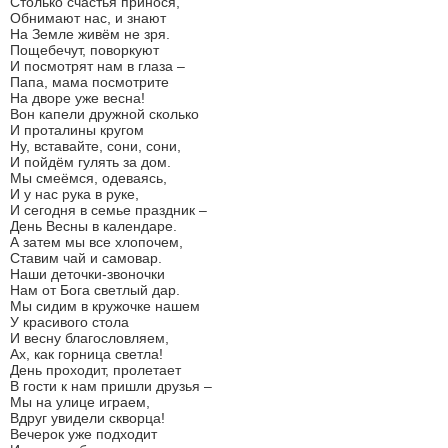
Столько счастья принося,
Обнимают нас, и знают
На Земле живём не зря.
Пощебечут, поворкуют
И посмотрят нам в глаза –
Папа, мама посмотрите
На дворе уже весна!
Вон капели дружной сколько
И проталины кругом
Ну, вставайте, сони, сони,
И пойдём гулять за дом.
Мы смеёмся, одеваясь,
И у нас рука в руке,
И сегодня в семье праздник –
День Весны в календаре.
А затем мы все хлопочем,
Ставим чай и самовар.
Наши деточки-звоночки
Нам от Бога светлый дар.
Мы сидим в кружочке нашем
У красивого стола
И весну благословляем,
Ах, как горница светла!
День проходит, пролетает
В гости к нам пришли друзья –
Мы на улице играем,
Вдруг увидели скворца!
Вечерок уже подходит