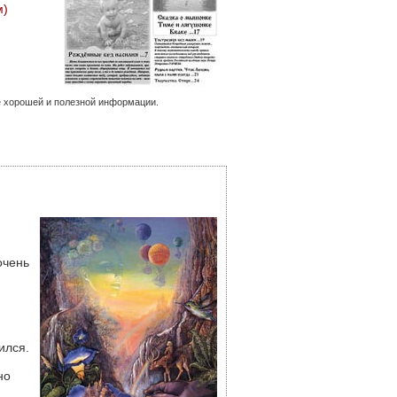
м)
е хорошей и полезной информации.
очень
ился.
но