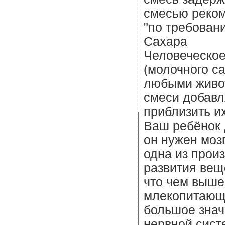
смесью реком
"по требован
Сахара
Человеческое
(молочного с
любыми живот
смеси добавл
приблизить их
Ваш ребёнок 
он нужен моз
одна из прои
развития вещ
что чем выше
млекопитающе
большое знач
нервной сист