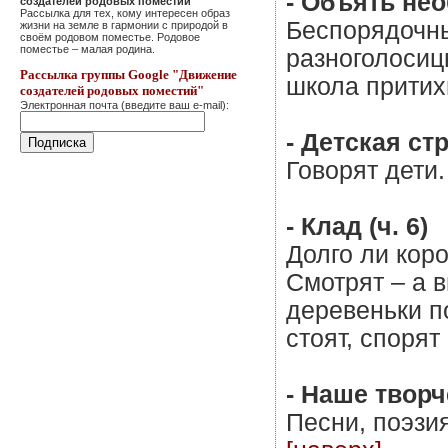
- Объять нео
создателей родовых поместий"
Рассылка для тех, кому интересен образ
Беспорядочны
жизни на земле в гармонии с природой в
своём родовом поместье. Родовое
поместье – малая родина.
разноголосиц
Рассылка группы Google "Движение
школа притих
создателей родовых поместий"
Электронная почта (введите ваш e-mail):
- Детская стр
Говорят дети.
- Клад (ч. 6)
Долго ли коро
Смотрят – а в
деревеньки п
стоят, спорят 
- Наше твор
Песни, поэзи