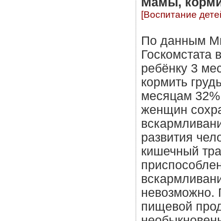
Мамы, корми
[Воспитание дете
По данным М
Госкомстата 
ребёнку 3 ме
кормить груд
месяцам 32%,
женщин сохр
вскармливани
развития чел
кишечный тра
приспособлен
вскармливани
невозможно. 
пищевой прод
необыкновенн