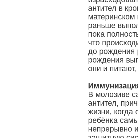
антител в кр
материнском 
раньше выпол
пока полност
что происходи
до рождения 
рождения вып
они и питают
Иммунизаци
В молозиве с
антител, при
жизни, когда
ребёнка самы
непрерывно и
защитную сис