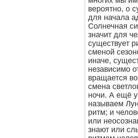
многих мы им
вероятно, о 
для начала а
Солнечная сис
значит для че
существует р
сменой сезоно
иначе, сущес
независимо о
вращается во
смена светлог
ночи. А ещё у
называем Лун
ритм; и челов
или неосозна
знают или слы