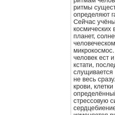
ритмам челов
ритмы сущест
определяют г
Сейчас учёны
космических 
планет, солне
человеческому
микрокосмос.
человек ест и
кстати, посл
слущивается 
не весь сраз
крови, клетк
определённый
стрессовую с
сердцебиение 