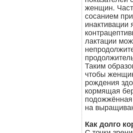
женщин. Част
сосанием при
инактивации я
контрацептив
лактации мож
непродолжите
продолжител
Таким образом
чтобы женщин
рождения здо
кормящая бер
подожжённая 
на выращиван
Как долго к
С точки зрен