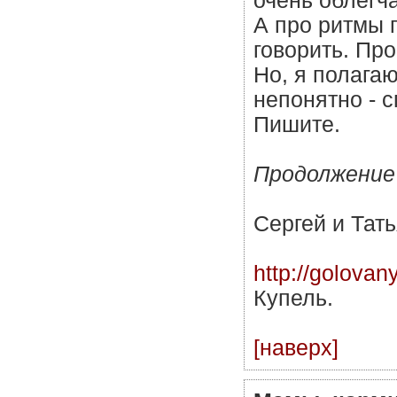
очень облегча
А про ритмы 
говорить. Пр
Но, я полага
непонятно - 
Пишите.
Продолжение
Сергей и Тат
http://golovan
Купель.
[наверх]