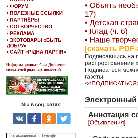
• Объять необъ
• ФОРУМ
17)
• ПОЛЕЗНЫЕ ССЫЛКИ
• ПАРТНЁРЫ
• Детская стра
• СОТВОРЧЕСТВО
• Клад (ч. 6)
• РЕКЛАМА
• Наше творче
• ЭКОТОВАРЫ «БЫТЬ
ДОБРУ»
[скачать PDF-
• САЙТ «РІДНА ПАРТІЯ»
Подписавшись на г
распространение 
Информационная база Движения
Подписаться можно
создателей родовых поместий
газеты.
<<ПОДПИСАТЬСЯ
Электронный 
Мы в соц. сетях:
Аннотация с
[Объявления]