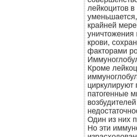
лейкоцитов в
уменьшается,
крайней мере
уничтожения 
крови, сохра
факторами ро
Иммуноглобу
Кроме лейкоц
иммуноглобу
циркулируют 
патогенные м
возбудителей
недостаточно
Один из них 
Но эти иммун
израсходован