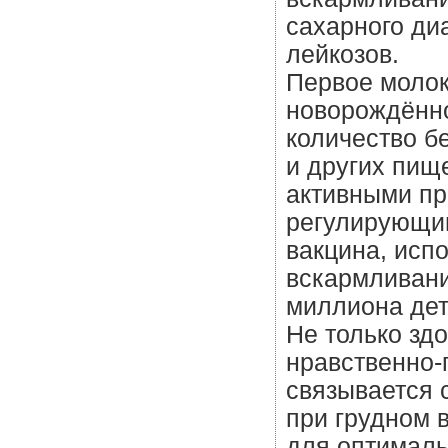
сахарного ди
лейкозов.
Первое молок
новорождённо
количество б
и других пищ
активными пр
регулирующим
вакцина, исп
вскармливани
миллиона дете
Не только зд
нравственно-
связывается 
при грудном 
для оптималь