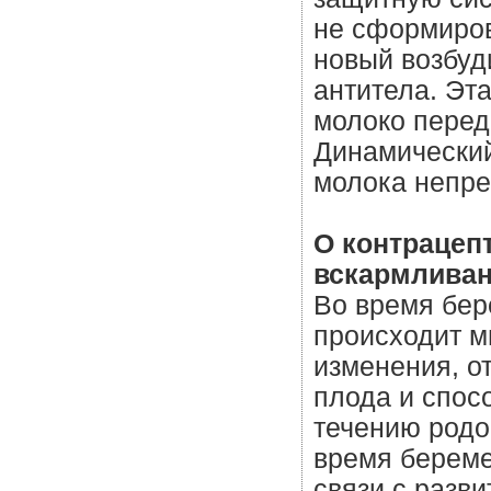
не сформиров
новый возбуд
антитела. Эт
молоко перед
Динамический
молока непре
О контрацеп
вскармлива
Во время бер
происходит м
изменения, 
плода и спо
течению родо
время береме
связи с разв