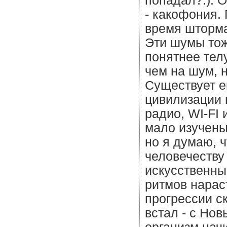
попадал?:). 
- какофония.
время шторма
Эти шумы тож
понятнее телу
чем на шум, н
Существует е
цивилизации 
радио, WI-FI 
мало изучены
но я думаю, 
человечеству
искусственны
ритмов нараст
прогрессии ск
встал - с Нов