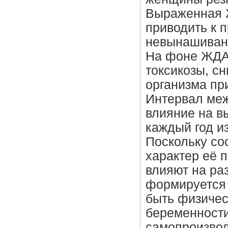
Выраженная 
приводить к 
невынашиван
На фоне ЖДА
токсикозы, с
организма пр
Интервал ме
влияние на в
каждый год и
Поскольку со
характер её п
влияют на ра
формируется 
быть физичес
беременности
самопроизвол