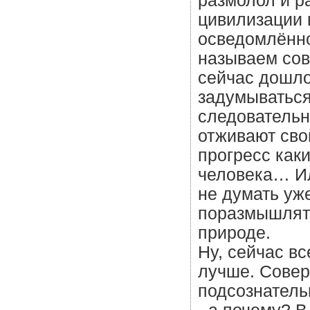
размолол и р
цивилизации 
осведомлённо
называем сов
сейчас дошло
задумываться
следовательно
отживают сво
прогресс как
человека… Ил
не думать уже
поразмышлять
природе.
Ну, сейчас вс
лучше. Совер
подсознательн