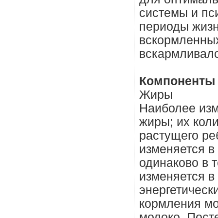
системы и пс
периоды жизн
вскормленных
вскармливалс
Компоненты 
Жиры
Наиболее изм
жиры; их кол
растущего ре
изменяется в
одинаково в т
изменяется в
энергетическ
кормления мо
молоко. Пост