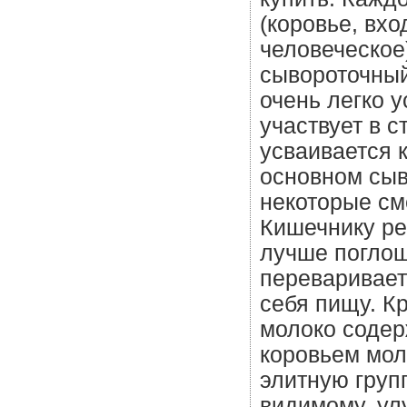
(коровье, вхо
человеческое
сывороточный
очень легко 
участвует в 
усваивается 
основном сыв
некоторые см
Кишечнику ре
лучше поглощ
переваривает
себя пищу. К
молоко содер
коровьем мол
элитную групп
видимому, ул