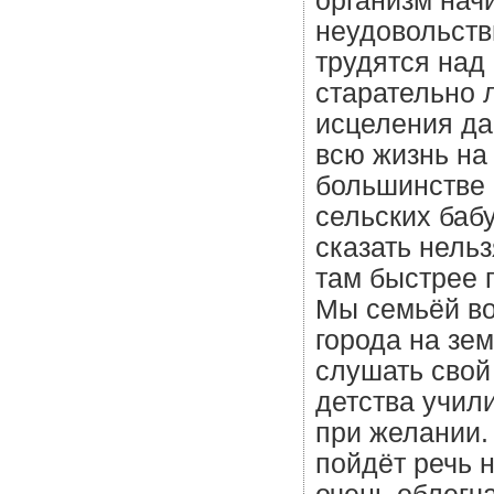
организм начи
неудовольств
трудятся над
старательно 
исцеления да
всю жизнь на
большинстве 
сельских бабу
сказать нельз
там быстрее п
Мы семьёй во
города на зе
слушать свой 
детства учил
при желании.
пойдёт речь 