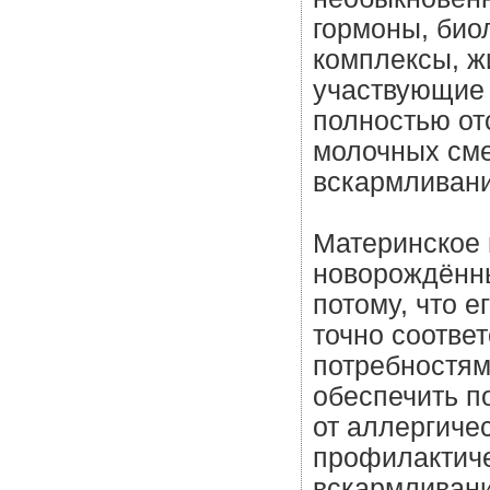
гормоны, био
комплексы, ж
участвующие 
полностью от
молочных сме
вскармливани
Материнское 
новорождённы
потому, что е
точно соотве
потребностям
обеспечить п
от аллергиче
профилактиче
вскармливани