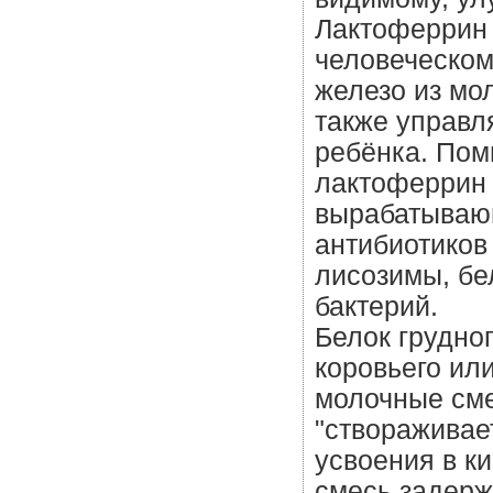
Лактоферрин 
человеческом
железо из мо
также управл
ребёнка. Пом
лактоферрин 
вырабатывающ
антибиотиков
лисозимы, бе
бактерий.
Белок грудног
коровьего или
молочные сме
"створаживает
усвоения в к
смесь задерж