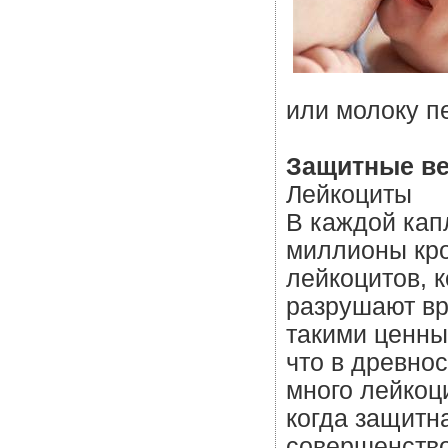
или молоку п
Защитные ве
Лейкоциты
В каждой кап
миллионы кро
лейкоцитов, 
разрушают вр
такими ценны
что в древно
много лейкоц
когда защитн
совершенств