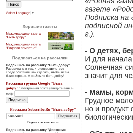
«Родная газе
газете «Род
Select Language
▼
Подписка на
подписной ин
Хорошие газеты
г.).
Международная газета
"Быть добру"
Международная газета
"Родовое поместье"
- О детях, бе
И для начала
Подписаться на рассылки
Подпишись на рассылку "Быть добру"
Солнечная сис
Рассылка для тех, кто совершенствует
среду обитания: как сделать, чтобы всем
значит для ч
было хорошо. А на Земле быть добру!
Рассылка группы Google "Быть
добру"
Электронная почта (введите ваш e-
- Мамы, кор
mail):
Грудное моло
но и продукт
Рассылка Subscribe.Ru "Быть добру"
биологически
Подписаться письмом
Подпишись на рассылку "Движение