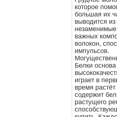
которое помо
большая их ч
выводится из
незаменимые 
важных компо
волокон, спо
импульсов.
Могуществен
Белки основа
высококачест
играет в перв
время растёт
содержит бел
растущего ре
способствующ
купить. Кажд