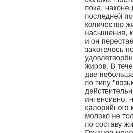
пока, наконец
последней по
количество ж
насыщения, к
и он перестаё
захотелось по
удовлетворён
жиров. В теч
две небольша
по типу "возь
действительн
интенсивно, 
калорийного 
молоко не то
по составу ж
Грудное моло