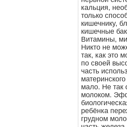
кальция, необ
только способ
кишечнику, б
кишечные бакт
Витамины, ми
Никто не мож
так, как это
по своей выс
часть исполь
материнского
мало. Не так
молоком. Эфф
биологическа
ребёнка пере
грудном моло
часть железа.