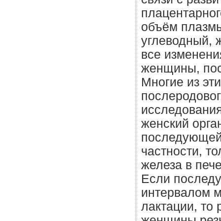
плацентарног
объём плазмы
углеводный, 
все изменени
женщины, пос
Многие из эт
послеродовог
исследования
женский орга
последующей л
частности, то
железа в печ
Если последу
интервалом м
лактации, то
женщины резк